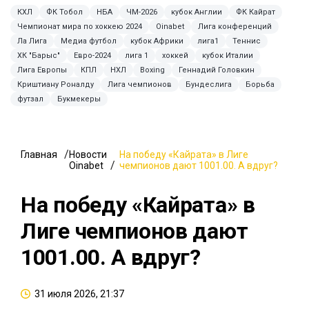
КХЛ
ФК Тобол
НБА
ЧМ-2026
кубок Англии
ФК Кайрат
Чемпионат мира по хоккею 2024
Oinabet
Лига конференций
Ла Лига
Медиа футбол
кубок Африки
лига1
Теннис
ХК "Барыс"
Евро-2024
лига 1
хоккей
кубок Италии
Лига Европы
КПЛ
НХЛ
Boxing
Геннадий Головкин
Криштиану Роналду
Лига чемпионов
Бундеслига
Борьба
футзал
Букмекеры
Главная
Новости
На победу «Кайрата» в Лиге
Oinabet
чемпионов дают 1001.00. А вдруг?
На победу «Кайрата» в
Лиге чемпионов дают
1001.00. А вдруг?
31 июля 2026, 21:37