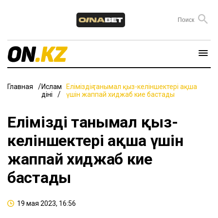
Главная
Ислам
Еліміздің танымал қыз-келіншектері ақша
діні
үшін жаппай хиджаб кие бастады
Еліміздің танымал қыз-
келіншектері ақша үшін
жаппай хиджаб кие
бастады
19 мая 2023, 16:56