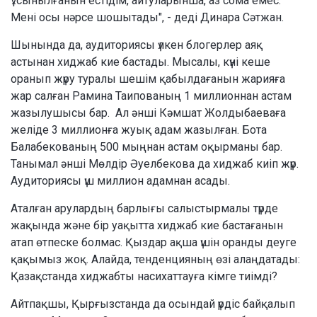
ұсынылғанын естідім, айтуларынша, аз сома емес.
Мені осы нәрсе шошытады", - деді Динара Сәтжан.
Шынында да, аудиториясы үлкен блогерлер аяқ
астынан хиджаб кие бастады. Мысалы, күні кеше
оранып жүру туралы шешім қабылдағанын жарияға
жар салған Рамина Таипованың 1 миллионнан астам
жазылушысы бар. Ал әнші Кәмшат Жолдыбаеваға
желіде 3 миллионға жуық адам жазылған. Бота
Балабекованың 500 мыңнан астам оқырманы бар.
Танымал әнші Мөлдір Әуелбекова да хиджаб киіп жүр.
Аудиториясы үш миллион адамнан асады.
Аталған арулардың барлығы салыстырмалы түрде
жақында және бір уақытта хиджаб кие бастағанын
атап өтпеске болмас. Қыздар ақша үшін оранды деуге
қақымыз жоқ. Алайда, тенденцияның өзі алаңдатады:
Қазақстанда хиджабты насихаттауға кімге тиімді?
Айтпақшы, Қырғызстанда да осындай үрдіс байқалып