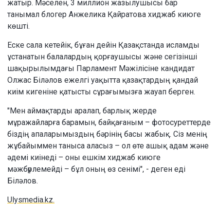
жатыр. Мәселен, 3 миллион жазылушысы бар
танымал блогер Анжелика Қайратова хиджаб киюге
көшті.
Еске сала кетейік, бұған дейін Қазақстанда исламды
ұстанатын балалардың қорғаушысы және сегізінші
шақырылымдағы Парламент Мәжілісіне кандидат
Олжас Біләлов ежелгі уақытта қазақтардың қандай
киім кигеніне қатысты сұрағымызға жауап берген.
"Мен аймақтарды аралап, барлық жерде
мұражайларға барамын, байқағаным – фотосуреттерде
біздің апаларымыздың бәрінің басы жабық. Сіз менің
жұбайыммен таныса аласыз – ол өте ашық адам және
әдемі киінеді – оны ешкім хиджаб киюге
мәжбүрлемейді – бұл оның өз сенімі", - деген еді
Біләлов.
Ulysmedia.kz.