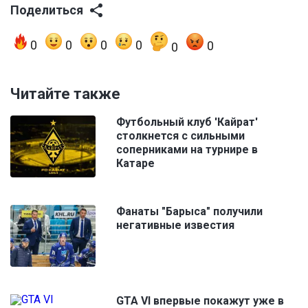
Поделиться
0
0
0
0
0
0
Читайте также
Футбольный клуб 'Кайрат'
столкнется с сильными
соперниками на турнире в
Катаре
Фанаты "Барыса" получили
негативные известия
GTA VI впервые покажут уже в