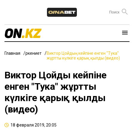
Главная
Өркениет
Виктор Цойдың кейпіне енген "Тука"
жұртты күлкіге қарық қылды (видео)
Виктор Цойдың кейпіне
енген "Тука" жұртты
күлкіге қарық қылды
(видео)
18 февраля 2019, 20:05