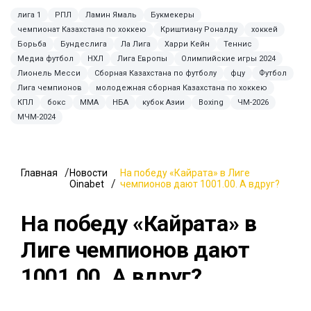
лига 1
РПЛ
Ламин Ямаль
Букмекеры
чемпионат Казахстана по хоккею
Криштиану Роналду
хоккей
Борьба
Бундеслига
Ла Лига
Харри Кейн
Теннис
Медиа футбол
НХЛ
Лига Европы
Олимпийские игры 2024
Лионель Месси
Сборная Казахстана по футболу
фцу
Футбол
Лига чемпионов
молодежная сборная Казахстана по хоккею
КПЛ
бокс
MMA
НБА
кубок Азии
Boxing
ЧМ-2026
МЧМ-2024
Главная
Новости
На победу «Кайрата» в Лиге
Oinabet
чемпионов дают 1001.00. А вдруг?
На победу «Кайрата» в
Лиге чемпионов дают
1001.00. А вдруг?