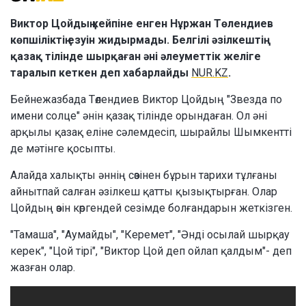
Виктор Цойдың кейпіне енген Нұржан Төлендиев
көпшіліктің езуін жидырмады. Белгілі әзілкештің
қазақ тілінде шырқаған әні әлеуметтік желіге
таралып кеткен деп хабарлайды
NUR.KZ
.
Бейнежазбада Төлендиев Виктор Цойдың "Звезда по
имени солце" әнін қазақ тілінде орындаған. Ол әні
арқылы қазақ еліне сәлемдесіп, шырайлы Шымкентті
де мәтінге қосыпты.
Алайда халықты әннің сөзінен бұрын тарихи тұлғаны
айнытпай салған әзілкеш қатты қызықтырған. Олар
Цойдың өзін көргендей сезімде болғандарын жеткізген.
"Тамаша", "Аумайды", "Керемет", "Әнді осылай шырқау
керек", "Цой тірі", "Виктор Цой деп ойлап қалдым"- деп
жазған олар.