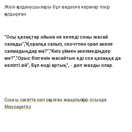
Желі қолданушылары бұл видеоға керағар пікір
қалдырған.
"Осы қазақтар ойына не келеді соны жасай
салады","Қорапқа салып, скочтпен орап әкеле
салмадыңдар ма?","Киіз үймен әкелмедіңдер
ме?","Орыс білгенін жасайтын еді сол қазаққа да
келіпті ғой", Бұл енді артық", - деп жазды олар.
Соңғы сағатта көп оқылған жаңалықтар осында
Massaget.kz