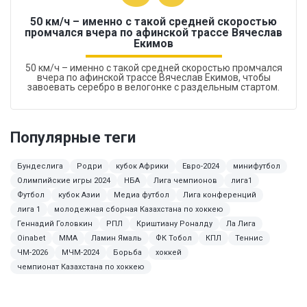
50 км/ч – именно с такой средней скоростью
промчался вчера по афинской трассе Вячеслав
Екимов
50 км/ч – именно с такой средней скоростью промчался
вчера по афинской трассе Вячеслав Екимов, чтобы
завоевать серебро в велогонке с раздельным стартом.
Популярные теги
Бундеслига
Родри
кубок Африки
Евро-2024
минифутбол
Олимпийские игры 2024
НБА
Лига чемпионов
лига1
Футбол
кубок Азии
Медиа футбол
Лига конференций
лига 1
молодежная сборная Казахстана по хоккею
Геннадий Головкин
РПЛ
Криштиану Роналду
Ла Лига
Oinabet
MMA
Ламин Ямаль
ФК Тобол
КПЛ
Теннис
ЧМ-2026
МЧМ-2024
Борьба
хоккей
чемпионат Казахстана по хоккею