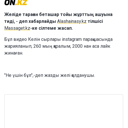
Желіде тараған беташар тойы жұрттың ашуына
тиді, - деп хабарлайды
Alashainasy.kz
тілшісі
Massaget.kz
-ке сілтеме жасап.
Бұл видео Келін сырлары instagram парақшасында
жарияланып, 260 мың қаралым, 2000 нан аса лайк
жинаған.
"Не үшін бұл",-деп жазды желі қолданушы.