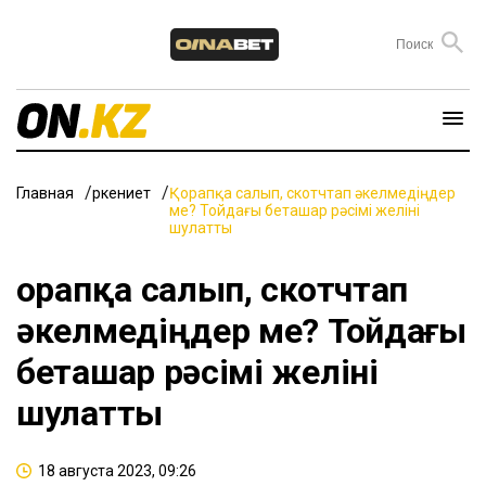
Главная
Өркениет
Қорапқа салып, скотчтап әкелмедіңдер
ме? Тойдағы беташар рәсімі желіні
шулатты
Қорапқа салып, скотчтап
әкелмедіңдер ме? Тойдағы
беташар рәсімі желіні
шулатты
18 августа 2023, 09:26