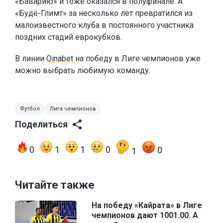
«Баварию» и тоже оказался в полуфинале. А
«Будё-Глимт» за несколько лет превратился из
малоизвестного клуба в постоянного участника
поздних стадий еврокубков.
В линии
Oinabet
на победу в Лиге чемпионов уже
можно выбрать любимую команду.
Футбол
Лига чемпионов
Поделиться
0
1
1
0
0
1
Читайте также
На победу «Кайрата» в Лиге
чемпионов дают 1001.00. А