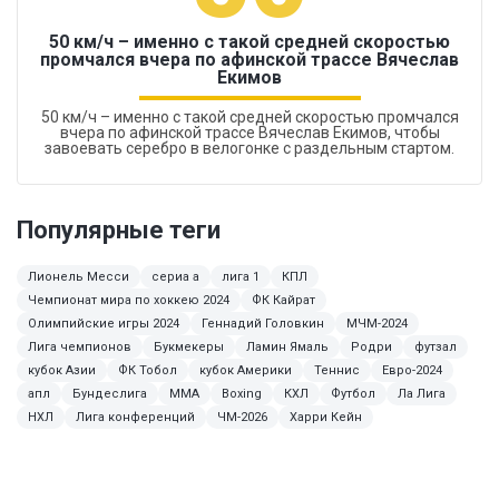
50 км/ч – именно с такой средней скоростью
промчался вчера по афинской трассе Вячеслав
Екимов
50 км/ч – именно с такой средней скоростью промчался
вчера по афинской трассе Вячеслав Екимов, чтобы
завоевать серебро в велогонке с раздельным стартом.
Популярные теги
Лионель Месси
сериа а
лига 1
КПЛ
Чемпионат мира по хоккею 2024
ФК Кайрат
Олимпийские игры 2024
Геннадий Головкин
МЧМ-2024
Лига чемпионов
Букмекеры
Ламин Ямаль
Родри
футзал
кубок Азии
ФК Тобол
кубок Америки
Теннис
Евро-2024
апл
Бундеслига
MMA
Boxing
КХЛ
Футбол
Ла Лига
НХЛ
Лига конференций
ЧМ-2026
Харри Кейн