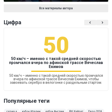
Все материалы автора
Цифра
50
50 км/ч – именно с такой средней скоростью
промчался вчера по афинской трассе Вячеслав
Екимов
50 км/ч – именно с такой средней скоростью промчался
вчера по афинской трассе Вячеслав Екимов, чтобы
завоевать серебро в велогонке с раздельным стартом.
Популярные теги
сериа а
кубок Италии
кубок Англии
ФК Кайрат
Евро-2024