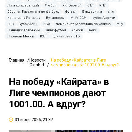
Лига конференций
Футбол
ХК "Барыс"
КПЛ
РПЛ
Сборная Казахстана по футболу
футзал
Бундеслига
апл
Криштиану Роналду
Букмекеры
МЧМ-2024
кубок Африки
UFC
кубок Азии
НБА
чемпионат Казахстана по хоккею
фцу
Геннадий Головкин
минифутбол
хоккей
бокс
Лионель Месси
КХЛ
Единая лига ВТБ
Главная
Новости
На победу «Кайрата» в Лиге
Oinabet
чемпионов дают 1001.00. А вдруг?
На победу «Кайрата» в
Лиге чемпионов дают
1001.00. А вдруг?
31 июля 2026, 21:37