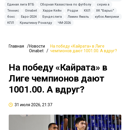
Единая лига ВТБ
Сборная Казахстана по футболу
сериа а
Теннис
Oinabet
Харри Кейн
Родри
КХЛ
ХК "Барыс"
бокс
Евро-2024
Бундеслига
Ламин Ямаль
кубок Америки
КПЛ
Криштиану Роналду
ЧМ-2026
Главная
Новости
На победу «Кайрата» в Лиге
Oinabet
чемпионов дают 1001.00. А вдруг?
На победу «Кайрата» в
Лиге чемпионов дают
1001.00. А вдруг?
31 июля 2026, 21:37