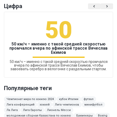
Цифра
50
50 км/ч – именно с такой средней скоростью
промчался вчера по афинской трассе Вячеслав
Екимов
50 км/ч – именно с такой средней скоростью промчался
вчера по афинской трассе Вячеслав Екимов, чтобы
завоевать серебро в велогонке с раздельным стартом.
Популярные теги
Чемпионат мира по хоккею 2024
кубок Италии
футзал
Лига конференций
хоккей
Лига чемпионов
минифутбол
Ла Лига
Лига Европы
Лионель Месси
молодежная сборная Казахстана по хоккею
Букмекеры
Boxing