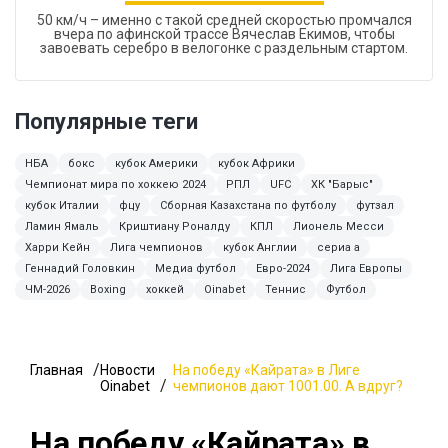
50 км/ч – именно с такой средней скоростью промчался
вчера по афинской трассе Вячеслав Екимов, чтобы
завоевать серебро в велогонке с раздельным стартом.
Популярные теги
НБА
бокс
кубок Америки
кубок Африки
Чемпионат мира по хоккею 2024
РПЛ
UFC
ХК "Барыс"
кубок Италии
фцу
Сборная Казахстана по футболу
футзал
Ламин Ямаль
Криштиану Роналду
КПЛ
Лионель Месси
Харри Кейн
Лига чемпионов
кубок Англии
сериа а
Геннадий Головкин
Медиа футбол
Евро-2024
Лига Европы
ЧМ-2026
Boxing
хоккей
Oinabet
Теннис
Футбол
Главная
Новости
На победу «Кайрата» в Лиге
Oinabet
чемпионов дают 1001.00. А вдруг?
На победу «Кайрата» в