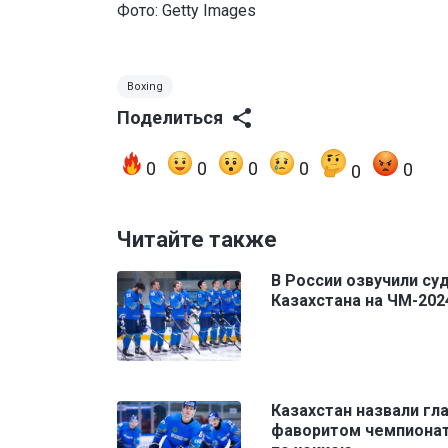
Фото: Getty Images
Boxing
Поделиться
0
0
0
0
0
0
Читайте также
В России озвучили су
Казахстана на ЧМ-202
Казахстан назвали гл
фаворитом чемпионат