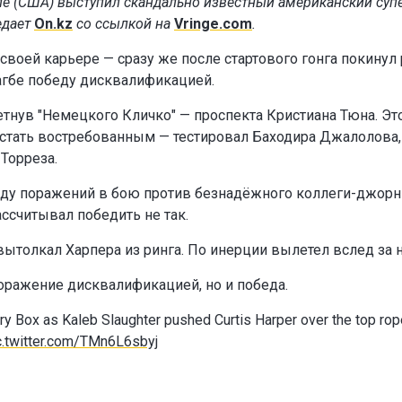
лле (США) выступил скандально известный американский суп
едает
On.kz
со ссылкой на
Vringe.com
.
а своей карьере — сразу же после стартового гонга покинул 
гбе победу дисквалификацией.
етнув "Немецкого Кличко" — проспекта Кристиана Тюна. Эт
 стать востребованным — тестировал Баходира Джалолова,
Торреза.
ряду поражений в бою против безнадёжного коллеги-джор
рассчитывал победить не так.
вытолкал Харпера из ринга. По инерции вылетел вслед за 
поражение дисквалификацией, но и победа.
ntry Box as Kaleb Slaughter pushed Curtis Harper over the top rop
c.twitter.com/TMn6L6sbyj