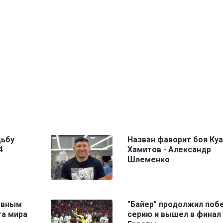
дьбу
Назван фаворит боя Куа
4
Хамитов - Александр
Шлеменко
авным
"Байер" продолжил поб
а мира
серию и вышел в финал