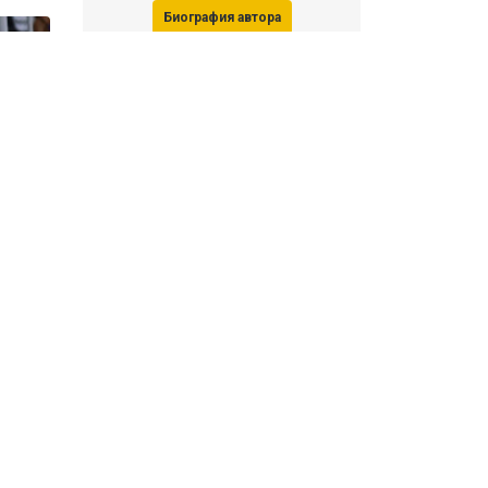
Биография автора
Последние статьи автора
31 июля 2026, 15:51
Последствия финала ЧМ-2026:
ФИФА начала расследование против
звезд
31 июля 2026, 15:23
Революция Моуринью в «Реале»: как
выглядит новый состав Мадрида
Все материалы автора