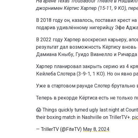
На арене Texas Troubadour Theatre в Нэшви
джорнимен Кёртис Харпер (15-11, 9 КО), пер
В 2018 году он, казалось, поставил крест н
подарив удивлённому нигерийцу Эфе Аджа
В 2022 году Харпер воскресил карьеру, апс
результат дал возможность Кёртису вновь
Дамиана Кныбу, Гуидо Вианелло и Ричарда 
Харпер планировал закрыть серию из 4 к
Кейлеба Слотера (3-9-1, 1 КО). Но он явно 
Уже в стартовом раунде Слотер брутально 
Теперь в рекорде Кёртиса есть не только 
😱 Things quickly turned ugly last night at Cou
their boxing match in Nashville on TrillerTV+.
pi
— TrillerTV (@FiteTV)
May 8, 2024