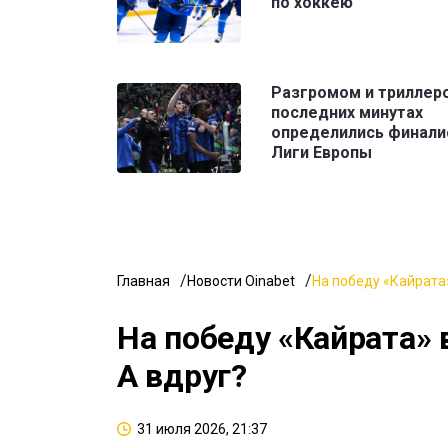
по хоккею
Разгромом и триллер
последних минутах
определились финал
Лиги Европы
Главная
Новости Oinabet
На победу «Кайрата»
На победу «Кайрата» 
А вдруг?
31 июля 2026, 21:37