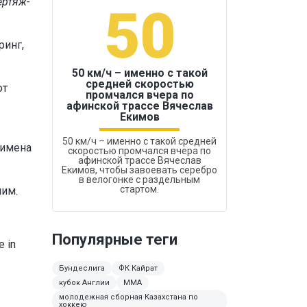
ертяж-
50
1
ринг,
50 км/ч – именно с такой
средней скоростью
от
промчался вчера по
Бокс был узако
афинской трассе Вячеслав
Екимов
50 км/ч – именно с такой средней
нимена
скоростью промчался вчера по
афинской трассе Вячеслав
Екимов, чтобы завоевать серебро
в велогонке с раздельным
стартом.
ним.
Популярные теги
e in
Бундеслига
ФК Кайрат
кубок Англии
ММА
молодежная сборная Казахстана по
хоккею