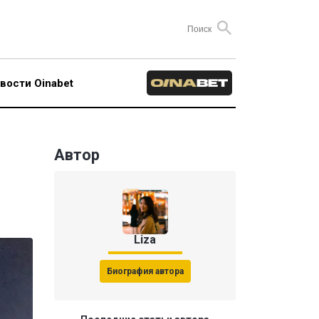
вости Oinabet
Автор
Liza
Биография автора