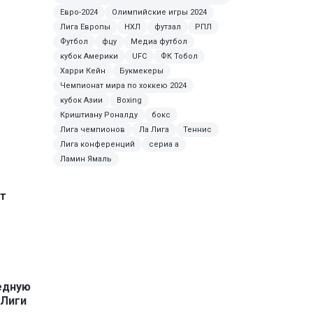
Евро-2024
Олимпийские игры 2024
Лига Европы
НХЛ
футзал
РПЛ
Футбол
фцу
Медиа футбол
кубок Америки
UFC
ФК Тобол
Харри Кейн
Букмекеры
Чемпионат мира по хоккею 2024
кубок Азии
Boxing
Криштиану Роналду
бокс
Лига чемпионов
Ла Лига
Теннис
Лига конференций
сериа а
Ламин Ямаль
т
едную
 Лиги