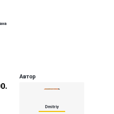
ана
Автор
0.
Dmitriy