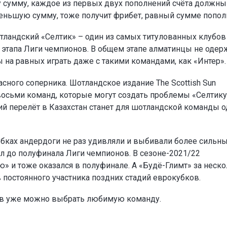
ту сумму, каждое из первых двух пополнений счёта должны
а меньшую сумму, тоже получит фрибет, равный сумме попол
тландский «Селтик» – один из самых титулованных клубов
о этапа Лиги чемпионов. В общем этапе алматинцы не одер
ы на равных играть даже с такими командами, как «Интер».
сного соперника. Шотландское издание The Scottish Sun
восьми команд, которые могут создать проблемы «Селтику
ий перелёт в Казахстан станет для шотландской команды 
убках андердоги не раз удивляли и выбивали более сильн
л до полуфинала Лиги чемпионов. В сезоне-2021/22
» и тоже оказался в полуфинале. А «Будё-Глимт» за неск
в постоянного участника поздних стадий еврокубков.
ов уже можно выбрать любимую команду.