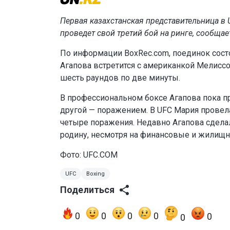
Первая казахстанская представительница в 
проведет свой третий бой на ринге, сообща
По информации BoxRec.com, поединок состо
Агапова встретится с американкой Мелиссой
шесть раундов по две минуты.
В профессиональном боксе Агапова пока пр
другой — поражением. В UFC Мария провел
четыре поражения. Недавно Агапова сделала
родину, несмотря на финансовые и жилищ
Фото: UFC.COM
UFC
Boxing
Поделиться
0
0
0
0
0
0