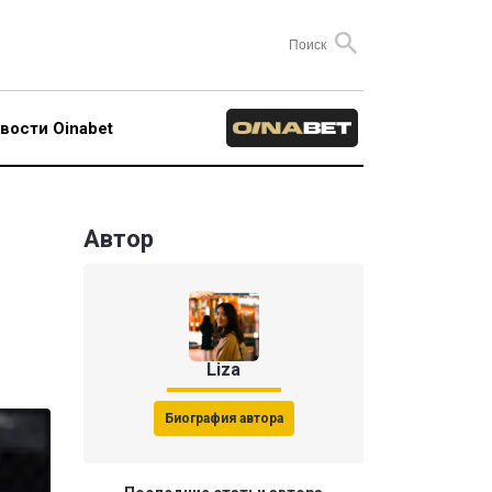
вости Oinabet
Автор
Liza
Биография автора