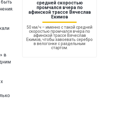
 быть
средней скоростью
промчался вчера по
нения.
Бокс был узако
афинской трассе Вячеслав
Екимов
50 км/ч – именно с такой средней
жали
скоростью промчался вчера по
афинской трассе Вячеслав
Екимов, чтобы завоевать серебро
в велогонке с раздельным
стартом.
» в
одним
ых
олько