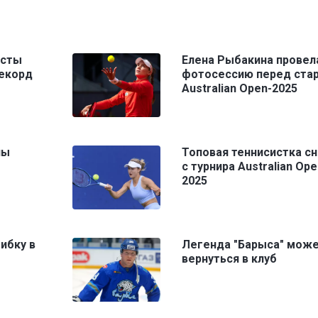
исты
Елена Рыбакина провел
рекорд
фотосессию перед ста
Australian Open-2025
ны
Топовая теннисистка сн
с турнира Australian Ope
2025
ибку в
Легенда "Барыса" мож
вернуться в клуб