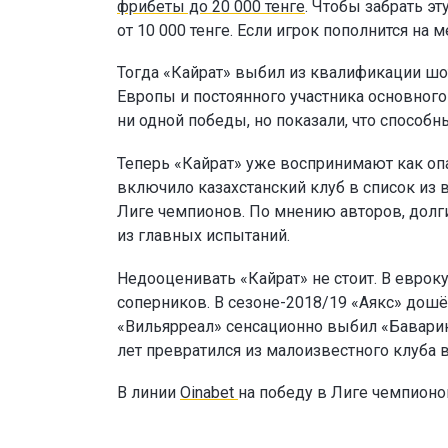
фрибеты до 20 000 тенге
. Чтобы забрать э
от 10 000 тенге. Если игрок пополнится н
Тогда «Кайрат» выбил из квалификации шо
Европы и постоянного участника основног
ни одной победы, но показали, что способн
Теперь «Кайрат» уже воспринимают как опа
включило казахстанский клуб в список из 
Лиге чемпионов. По мнению авторов, долг
из главных испытаний.
Недооценивать «Кайрат» не стоит. В еврок
соперников. В сезоне-2018/19 «Аякс» дошё
«Вильярреал» сенсационно выбил «Баварию
лет превратился из малоизвестного клуба 
В линии
Oinabet
на победу в Лиге чемпион