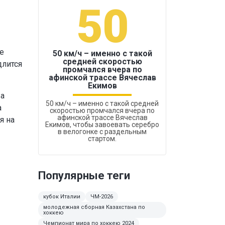
50
1
е
50 км/ч – именно с такой
средней скоростью
длится
промчался вчера по
Бокс был узако
афинской трассе Вячеслав
Екимов
 а
50 км/ч – именно с такой средней
а
скоростью промчался вчера по
афинской трассе Вячеслав
я на
Екимов, чтобы завоевать серебро
в велогонке с раздельным
стартом.
Популярные теги
кубок Италии
ЧМ-2026
молодежная сборная Казахстана по
хоккею
Чемпионат мира по хоккею 2024