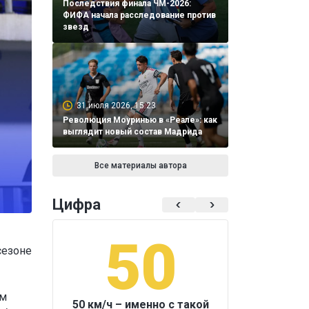
Последствия финала ЧМ-2026:
ФИФА начала расследование против
звезд
31 июля 2026, 15:23
Революция Моуринью в «Реале»: как
выглядит новый состав Мадрида
Все материалы автора
Цифра
50
1
сезоне
ам
50 км/ч – именно с такой