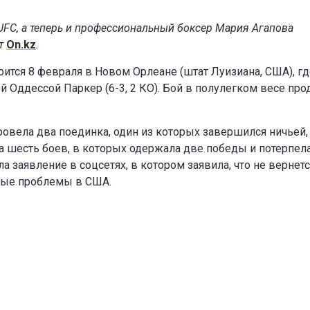
UFC, а теперь и профессиональный боксер Мария Агапова
ет
On.kz
.
ится 8 февраля в Новом Орлеане (штат Луизиана, США), гд
 Оддессой Паркер (6-3, 2 КО). Бой в полулегком весе про
овела два поединка, один из которых завершился ничьей,
а шесть боев, в которых одержала две победы и потерпел
 заявление в соцсетях, в котором заявила, что не вернетс
ные проблемы в США.