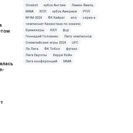
Oinabet
кубок Англии
Ламин Ямаль
MMA
КПЛ
кубок Америки
РПЛ
МЧМ-2024
ФК Кайрат
апл
сериа а
чемпионат Казахстана по хоккею
а
ртом
Букмекеры
КХЛ
фцу
Геннадий Головкин
Лига чемпионов
Олимпийские игры 2024
UFC
Ла Лига
ФК Тобол
футзал
Лига Европы
Харри Кейн
Лига конференций
ММА
ялась
n-
ет