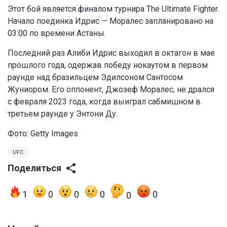
Этот бой является финалом турнира The Ultimate Fighter.
Начало поединка Идрис — Моралес запланировано на
03:00 по времени Астаны.
Последний раз Алиби Идрис выходил в октагон в мае
прошлого года, одержав победу нокаутом в первом
раунде над бразильцем Эдилсоном Сантосом
Жуниором. Его оппонент, Джозеф Моралес, не дрался
с февраля 2023 года, когда выиграл сабмишном в
третьем раунде у Энтони Ду.
Фото: Getty Images
UFC
Поделиться
1
0
0
0
0
0