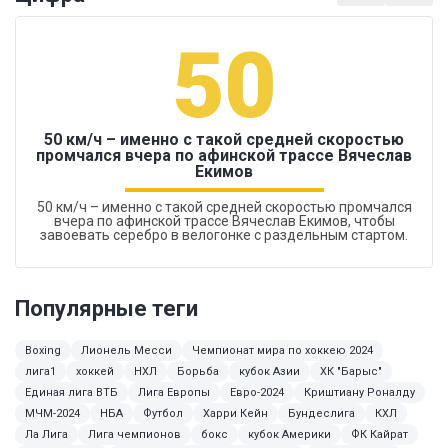
50
50 км/ч – именно с такой средней скоростью
промчался вчера по афинской трассе Вячеслав
Екимов
50 км/ч – именно с такой средней скоростью промчался
вчера по афинской трассе Вячеслав Екимов, чтобы
завоевать серебро в велогонке с раздельным стартом.
Популярные теги
Boxing
Лионель Месси
Чемпионат мира по хоккею 2024
лига1
хоккей
НХЛ
Борьба
кубок Азии
ХК "Барыс"
Единая лига ВТБ
Лига Европы
Евро-2024
Криштиану Роналду
МЧМ-2024
НБА
Футбол
Харри Кейн
Бундеслига
КХЛ
Ла Лига
Лига чемпионов
бокс
кубок Америки
ФК Кайрат