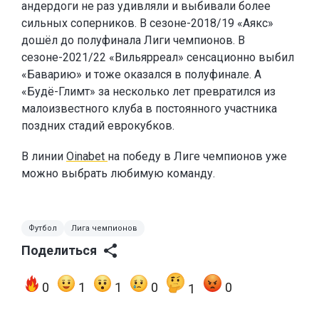
андердоги не раз удивляли и выбивали более
сильных соперников. В сезоне-2018/19 «Аякс»
дошёл до полуфинала Лиги чемпионов. В
сезоне-2021/22 «Вильярреал» сенсационно выбил
«Баварию» и тоже оказался в полуфинале. А
«Будё-Глимт» за несколько лет превратился из
малоизвестного клуба в постоянного участника
поздних стадий еврокубков.
В линии
Oinabet
на победу в Лиге чемпионов уже
можно выбрать любимую команду.
Футбол
Лига чемпионов
Поделиться
0
1
1
0
0
1