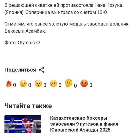
В решающей схватке ей противостояла Нана Козука
(Япония). Соперница выиграла со счетом 10-0.
Отметим, что ранее золотую медаль завоевал вольник
Бекасыл Асамбек.
Фото: Olympic.kz
Поделиться
0
0
0
0
0
0
Читайте также
Казахстанские боксеры
завоевали 9 путевок в финал
Юношеской Азиады-2025