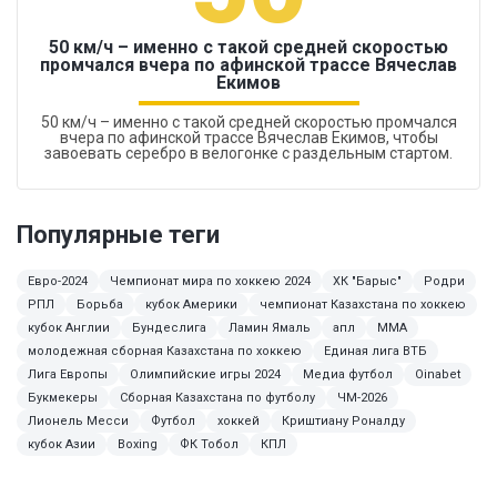
50 км/ч – именно с такой средней скоростью
промчался вчера по афинской трассе Вячеслав
Екимов
50 км/ч – именно с такой средней скоростью промчался
вчера по афинской трассе Вячеслав Екимов, чтобы
завоевать серебро в велогонке с раздельным стартом.
Популярные теги
Евро-2024
Чемпионат мира по хоккею 2024
ХК "Барыс"
Родри
РПЛ
Борьба
кубок Америки
чемпионат Казахстана по хоккею
кубок Англии
Бундеслига
Ламин Ямаль
апл
MMA
молодежная сборная Казахстана по хоккею
Единая лига ВТБ
Лига Европы
Олимпийские игры 2024
Медиа футбол
Oinabet
Букмекеры
Сборная Казахстана по футболу
ЧМ-2026
Лионель Месси
Футбол
хоккей
Криштиану Роналду
кубок Азии
Boxing
ФК Тобол
КПЛ