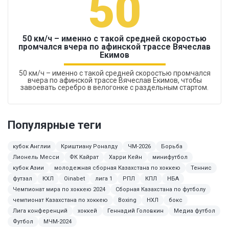
50
50 км/ч – именно с такой средней скоростью
промчался вчера по афинской трассе Вячеслав
Екимов
50 км/ч – именно с такой средней скоростью промчался
вчера по афинской трассе Вячеслав Екимов, чтобы
завоевать серебро в велогонке с раздельным стартом.
Популярные теги
кубок Англии
Криштиану Роналду
ЧМ-2026
Борьба
Лионель Месси
ФК Кайрат
Харри Кейн
минифутбол
кубок Азии
молодежная сборная Казахстана по хоккею
Теннис
футзал
КХЛ
Oinabet
лига 1
РПЛ
КПЛ
НБА
Чемпионат мира по хоккею 2024
Сборная Казахстана по футболу
чемпионат Казахстана по хоккею
Boxing
НХЛ
бокс
Лига конференций
хоккей
Геннадий Головкин
Медиа футбол
Футбол
МЧМ-2024