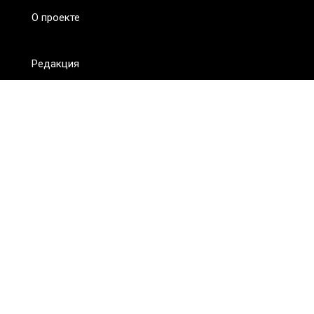
О проекте
Редакция
FAQ
Обратная связь
Для СМИ
Пользовательское соглашение
Для лиц