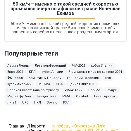
50 км/ч – именно с такой средней скоростью
промчался вчера по афинской трассе Вячеслав
Екимов
50 км/ч – именно с такой средней скоростью промчался
вчера по афинской трассе Вячеслав Екимов, чтобы
завоевать серебро в велогонке с раздельным стартом.
Популярные теги
Ламин Ямаль
Лига конференций
ЧМ-2026
кубок Италии
Евро-2024
КПЛ
кубок Англии
Чемпионат мира по хоккею 2024
ФК Тобол
Криштиану Роналду
Геннадий Головкин
апл
кубок Америки
Ла Лига
НБА
Единая лига ВТБ
Сборная Казахстана по футболу
кубок Азии
Борьба
Родри
Медиа футбол
Бундеслига
MMA
Oinabet
Лига Европы
лига1
UFC
НХЛ
Boxing
КХЛ
Главная
Новости
На победу «Кайрата» в Лиге
Oinabet
чемпионов дают 1001.00. А вдруг?