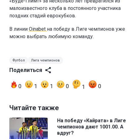
«Будё-Глимт» за несколько лет превратился из
малоизвестного клуба в постоянного участника
поздних стадий еврокубков.
В линии
Oinabet
на победу в Лиге чемпионов уже
можно выбрать любимую команду.
Футбол
Лига чемпионов
Поделиться
0
1
1
0
0
1
Читайте также
На победу «Кайрата» в Лиге
чемпионов дают 1001.00. А
вдруг?