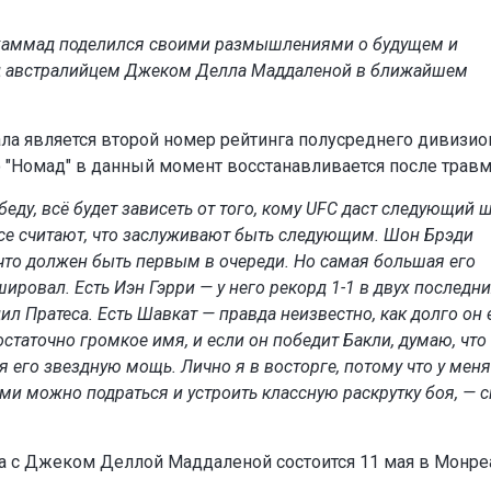
ухаммад поделился своими размышлениями о будущем и
ад австралийцем Джеком Делла Маддаленой в ближайшем
а является второй номер рейтинга полусреднего дивизио
о "Номад" в данный момент восстанавливается после трав
беду, всё будет зависеть от того, кому UFC даст следующий ш
се считают, что заслуживают быть следующим. Шон Брэди
 что должен быть первым в очереди. Но самая большая его
шировал. Есть Иэн Гэрри — у него рекорд 1-1 в двух последн
дил Пратеса. Есть Шавкат — правда неизвестно, как долго он
остаточно громкое имя, и если он победит Бакли, думаю, что
я его звездную мощь. Лично я в восторге, потому что у меня
ми можно подраться и устроить классную раскрутку боя, — с
а с Джеком Деллой Маддаленой состоится 11 мая в Монре