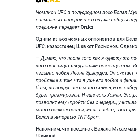
Чемпион UFC в полусреднем весе Белал М
возможных соперниках в случае победы н
поединке, передает
On.kz
.
Одним из возможных оппонентов для Белал
UFC, казахстанец Шавкат Рахмонов. Однак
— Думаю, что после того как я одержу это по
кого они видят следующим претендентом. В
недавно побил Леона Эдвардса. Он считает,
проблема в том, что я уже его побил и фини
боях, но вокруг него много хайпа, и он побе
будет травмирован. И еще есть Усман. Это д
позволит ему «пройти без очереди», учитыва
много возможностей, много ребят, с которы
Белал в интервью TNT Sport.
Напомним, что поединок Белала Мухаммад
(Канада).