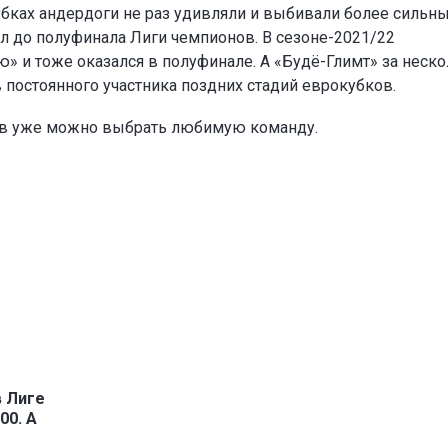
убках андердоги не раз удивляли и выбивали более сильн
л до полуфинала Лиги чемпионов. В сезоне-2021/22
» и тоже оказался в полуфинале. А «Будё-Глимт» за неск
в постоянного участника поздних стадий еврокубков.
ов уже можно выбрать любимую команду.
в Лиге
00. А