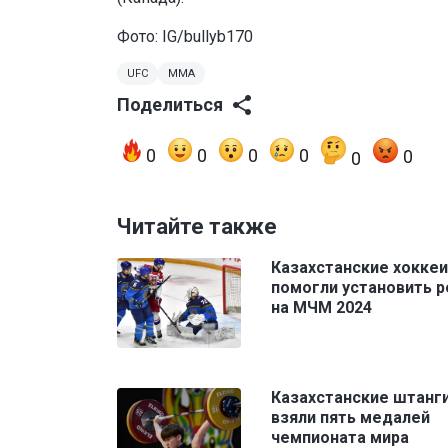
Фото:
IG/bullyb170
UFC
MMA
Поделиться
0
0
0
0
0
0
Читайте также
Казахстанские хокке
помогли установить 
на МЧМ 2024
Казахстанские штанг
взяли пять медалей
чемпионата мира