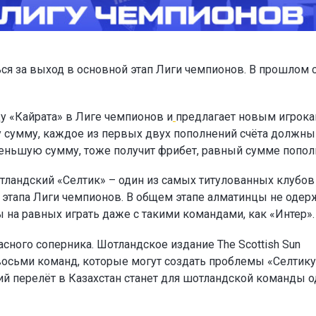
ся за выход в основной этап Лиги чемпионов. В прошлом 
у «Кайрата» в Лиге чемпионов и
предлагает новым игрок
ту сумму, каждое из первых двух пополнений счёта должны
а меньшую сумму, тоже получит фрибет, равный сумме попол
тландский «Селтик» – один из самых титулованных клубов
о этапа Лиги чемпионов. В общем этапе алматинцы не одер
ы на равных играть даже с такими командами, как «Интер».
сного соперника. Шотландское издание The Scottish Sun
восьми команд, которые могут создать проблемы «Селтику
ий перелёт в Казахстан станет для шотландской команды 