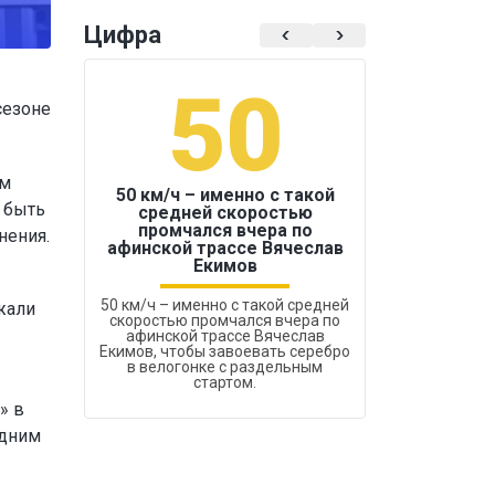
Цифра
50
1
сезоне
ам
50 км/ч – именно с такой
 быть
средней скоростью
промчался вчера по
нения.
Бокс был узако
афинской трассе Вячеслав
Екимов
50 км/ч – именно с такой средней
жали
скоростью промчался вчера по
афинской трассе Вячеслав
Екимов, чтобы завоевать серебро
в велогонке с раздельным
стартом.
» в
одним