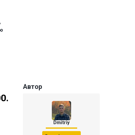
у
ую
Автор
0.
Dmitriy