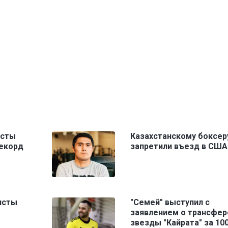
исты
Казахстанскому боксер
рекорд
запретили въезд в США
исты
"Семей" выступил с
заявлением о трансфер
звезды "Кайрата" за 10