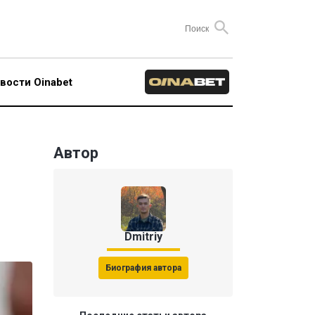
вости Oinabet
Автор
Dmitriy
Биография автора