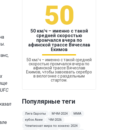
50
1
50 км/ч – именно с такой
средней скоростью
на
промчался вчера по
Бокс был узако
мы.
афинской трассе Вячеслав
Екимов
анс,
50 км/ч – именно с такой средней
скоростью промчался вчера по
афинской трассе Вячеслав
Екимов, чтобы завоевать серебро
их
в велогонке с раздельным
стартом.
 еще
 UFC
Популярные теги
казал
Лига Европы
МЧМ-2024
ММА
кубок Азии
ЧМ-2026
але
Чемпионат мира по хоккею 2024