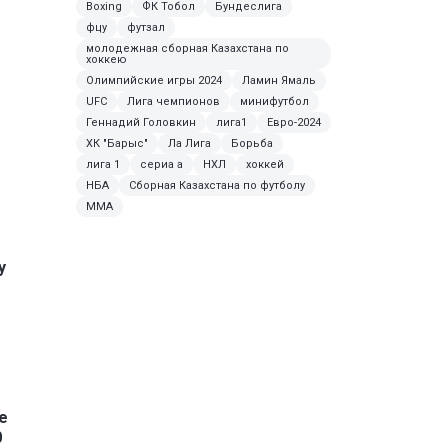
Boxing
ФК Тобол
Бундеслига
фцу
футзал
молодежная сборная Казахстана по
хоккею
Олимпийские игры 2024
Ламин Ямаль
UFC
Лига чемпионов
минифутбол
Геннадий Головкин
лига1
Евро-2024
ХК "Барыс"
Ла Лига
Борьба
лига 1
сериа а
НХЛ
хоккей
НБА
Сборная Казахстана по футболу
MMA
у
е
0