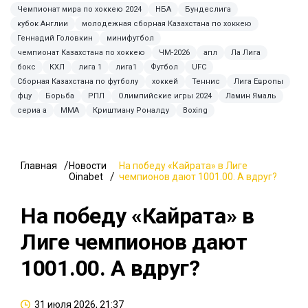
Чемпионат мира по хоккею 2024
НБА
Бундеслига
кубок Англии
молодежная сборная Казахстана по хоккею
Геннадий Головкин
минифутбол
чемпионат Казахстана по хоккею
ЧМ-2026
апл
Ла Лига
бокс
КХЛ
лига 1
лига1
Футбол
UFC
Сборная Казахстана по футболу
хоккей
Теннис
Лига Европы
фцу
Борьба
РПЛ
Олимпийские игры 2024
Ламин Ямаль
сериа а
MMA
Криштиану Роналду
Boxing
Главная
Новости
На победу «Кайрата» в Лиге
Oinabet
чемпионов дают 1001.00. А вдруг?
На победу «Кайрата» в
Лиге чемпионов дают
1001.00. А вдруг?
31 июля 2026, 21:37