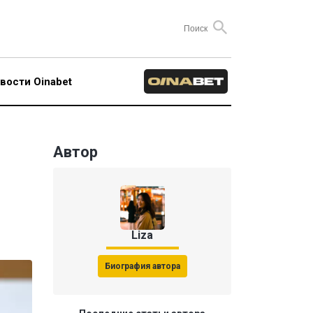
вости Oinabet
Автор
Liza
Биография автора