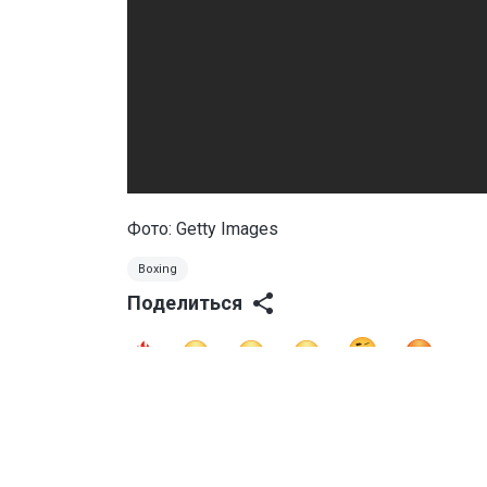
Фото: Getty Images
Boxing
Поделиться
0
0
0
0
0
0
Читайте также
"Улытау" одержал во