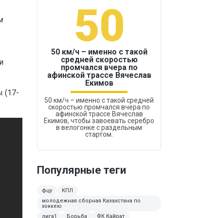
50
1
м
50 км/ч – именно с такой
средней скоростью
и
промчался вчера по
Бокс был узако
афинской трассе Вячеслав
Екимов
 (17-
50 км/ч – именно с такой средней
скоростью промчался вчера по
афинской трассе Вячеслав
Екимов, чтобы завоевать серебро
в велогонке с раздельным
стартом.
Популярные теги
фцу
КПЛ
молодежная сборная Казахстана по
хоккею
лига1
Борьба
ФК Кайрат