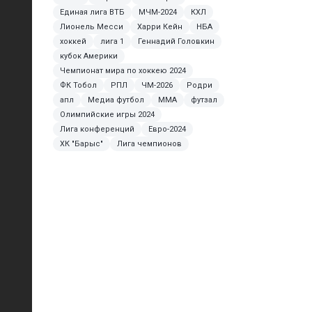
Единая лига ВТБ
МЧМ-2024
КХЛ
Лионель Месси
Харри Кейн
НБА
хоккей
лига 1
Геннадий Головкин
кубок Америки
Чемпионат мира по хоккею 2024
ФК Тобол
РПЛ
ЧМ-2026
Родри
апл
Медиа футбол
ММА
футзал
Олимпийские игры 2024
Лига конференций
Евро-2024
ХК "Барыс"
Лига чемпионов