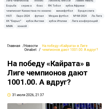
Лига чемпионов
Теннис
Лионель Месси
Ламин Ямаль
Борьба
сериа а
бокс
ФК Тобол
кубок Африки
чемпионат Казахстана по хоккею
минифутбол
Бундеслига
НХЛ
Евро-2024
футзал
Медиа футбол
МЧМ-2024
Ла Лига
ХК "Барыс"
кубок Англии
кубок Италии
Лига конференций
MMA
хоккей
Главная
Новости
На победу «Кайрата» в Лиге
Oinabet
чемпионов дают 1001.00. А вдруг?
На победу «Кайрата» в
Лиге чемпионов дают
1001.00. А вдруг?
31 июля 2026, 21:37