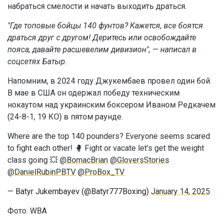
набраться смелости и начать выходить драться.
"Где топовые бойцы 140 фунтов? Кажется, все боятся
драться друг с другом! Деритесь или освобождайте
пояса, давайте расшевелим дивизион", — написал в
соцсетях Батыр.
Напомним, в 2024 году Джукембаев провел один бой.
В мае в США он одержал победу техническим
нокаутом над украинским боксером Иваном Редкачем
(24-8-1, 19 КО) в пятом раунде.
Where are the top 140 pounders? Everyone seems scared
to fight each other! 🥊 Fight or vacate let’s get the weight
class going 💥
@BomacBrian
@GloversStories
@DanielRubinPBTV
@ProBox_TV
— Batyr Jukembayev (@Batyr777Boxing)
January 14, 2025
Фото:
WBA