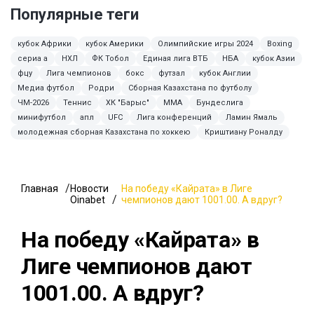
Популярные теги
кубок Африки
кубок Америки
Олимпийские игры 2024
Boxing
сериа а
НХЛ
ФК Тобол
Единая лига ВТБ
НБА
кубок Азии
фцу
Лига чемпионов
бокс
футзал
кубок Англии
Медиа футбол
Родри
Сборная Казахстана по футболу
ЧМ-2026
Теннис
ХК "Барыс"
ММА
Бундеслига
минифутбол
апл
UFC
Лига конференций
Ламин Ямаль
молодежная сборная Казахстана по хоккею
Криштиану Роналду
Главная
Новости
На победу «Кайрата» в Лиге
Oinabet
чемпионов дают 1001.00. А вдруг?
На победу «Кайрата» в
Лиге чемпионов дают
1001.00. А вдруг?