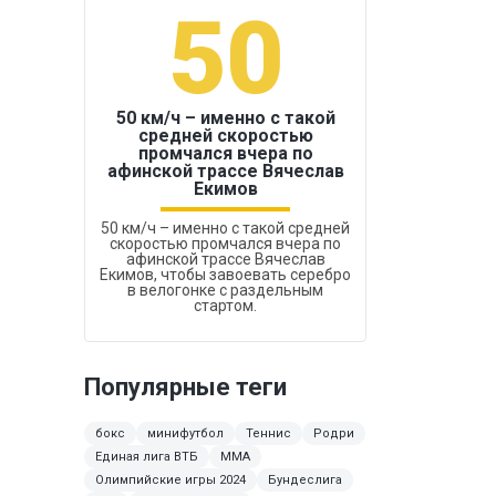
50
1
50 км/ч – именно с такой
средней скоростью
промчался вчера по
Бокс был узако
афинской трассе Вячеслав
Екимов
50 км/ч – именно с такой средней
скоростью промчался вчера по
афинской трассе Вячеслав
Екимов, чтобы завоевать серебро
в велогонке с раздельным
стартом.
Популярные теги
бокс
минифутбол
Теннис
Родри
Единая лига ВТБ
ММА
Олимпийские игры 2024
Бундеслига