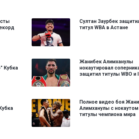
исты
Султан Заурбек защити
рекорд
титул WBA в Астане
Жанибек Алимханулы
" Кубка
нокаутировал соперника
защитил титулы WBO и I
Полное видео боя Жан
Кубка
Алимханулы с нокаутом
титулы чемпиона мира