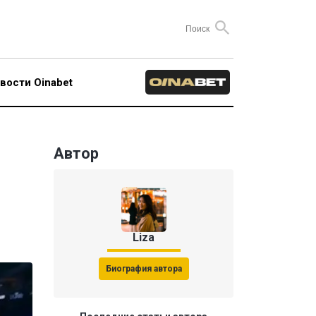
вости Oinabet
Автор
Liza
Биография автора