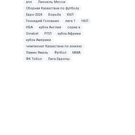
апл
Лионель Месси
Сборная Казахстана по футболу
Евро-2024
Борьба
КХЛ
Геннадий Головкин
лига 1
НХЛ
НБА
кубок Англии
сериа а
Oinabet
РПЛ
кубок Африки
кубок Америки
чемпионат Казахстана по хоккею
Ламин Ямаль
Футбол
MMA
ФК Тобол
Лига Европы