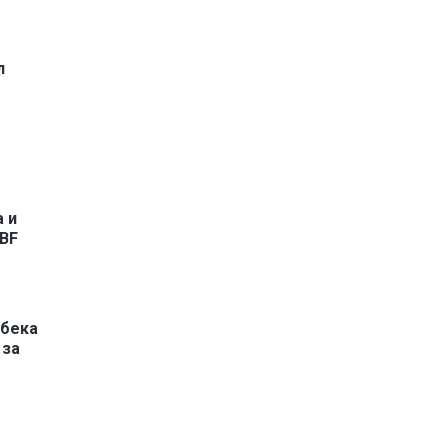
л
 и
BF
ибека
 за