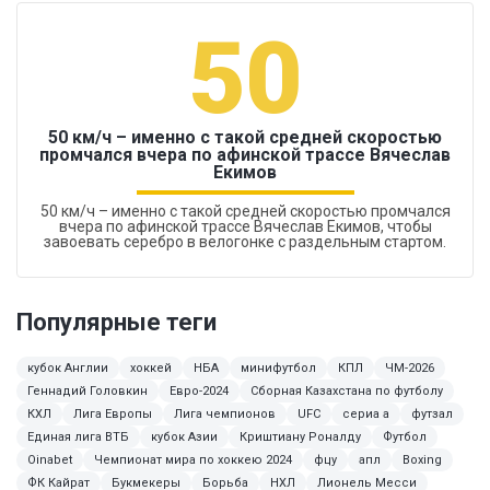
50
50 км/ч – именно с такой средней скоростью
промчался вчера по афинской трассе Вячеслав
Екимов
50 км/ч – именно с такой средней скоростью промчался
вчера по афинской трассе Вячеслав Екимов, чтобы
завоевать серебро в велогонке с раздельным стартом.
Популярные теги
кубок Англии
хоккей
НБА
минифутбол
КПЛ
ЧМ-2026
Геннадий Головкин
Евро-2024
Сборная Казахстана по футболу
КХЛ
Лига Европы
Лига чемпионов
UFC
сериа а
футзал
Единая лига ВТБ
кубок Азии
Криштиану Роналду
Футбол
Oinabet
Чемпионат мира по хоккею 2024
фцу
апл
Boxing
ФК Кайрат
Букмекеры
Борьба
НХЛ
Лионель Месси