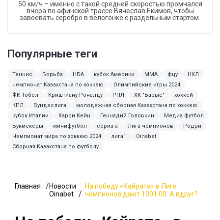
50 км/ч – именно с такой средней скоростью промчался
вчера по афинской трассе Вячеслав Екимов, чтобы
завоевать серебро в велогонке с раздельным стартом.
Популярные теги
Теннис
Борьба
НБА
кубок Америки
ММА
фцу
НХЛ
чемпионат Казахстана по хоккею
Олимпийские игры 2024
ФК Тобол
Криштиану Роналду
РПЛ
ХК "Барыс"
хоккей
КПЛ
Бундеслига
молодежная сборная Казахстана по хоккею
кубок Италии
Харри Кейн
Геннадий Головкин
Медиа футбол
Букмекеры
минифутбол
сериа а
Лига чемпионов
Родри
Чемпионат мира по хоккею 2024
лига1
Oinabet
Сборная Казахстана по футболу
Главная
Новости
На победу «Кайрата» в Лиге
Oinabet
чемпионов дают 1001.00. А вдруг?