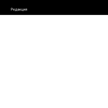
Редакция
FAQ
Обратная связь
Для СМИ
Пользовательское соглашение
Для лиц
старше 18 лет
Сетевое издание ON.KZ. Главный редактор: Алексей Тян.