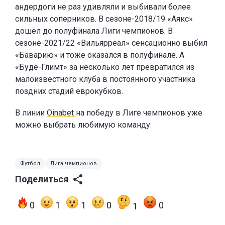
андердоги не раз удивляли и выбивали более
сильных соперников. В сезоне-2018/19 «Аякс»
дошёл до полуфинала Лиги чемпионов. В
сезоне-2021/22 «Вильярреал» сенсационно выбил
«Баварию» и тоже оказался в полуфинале. А
«Будё-Глимт» за несколько лет превратился из
малоизвестного клуба в постоянного участника
поздних стадий еврокубков.
В линии
Oinabet
на победу в Лиге чемпионов уже
можно выбрать любимую команду.
Футбол
Лига чемпионов
Поделиться
0
1
1
0
0
1