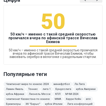
50
50 км/ч – именно с такой средней скоростью
промчался вчера по афинской трассе Вячеслав
Екимов
50 км/ч – именно с такой средней скоростью промчался
вчера по афинской трассе Вячеслав Екимов, чтобы
завоевать серебро в велогонке с раздельным стартом.
Популярные теги
Чемпионат мира по хоккею 2024
минифутбол
Ла Лига
Ламин Ямаль
Теннис
лига 1
Бундеслига
кубок Америки
кубок Африки
Лионель Месси
КПЛ
МЧМ-2024
чемпионат Казахстана по хоккею
ММА
Харри Кейн
апл
Букмекеры
ХК "Барыс"
кубок Италии
Лига конференций