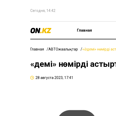
Сегодня, 14:42
Главная
Главная
АВТОжаңалықтар
«Әдемі» нөмірді ас
«Әдемі» нөмірді асты
28 августа 2023, 17:41