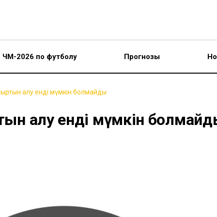
ЧМ-2026 по футболу
Прогнозы
Но
тыртын алу енді мүмкін болмайды
ртын алу енді мүмкін болмай