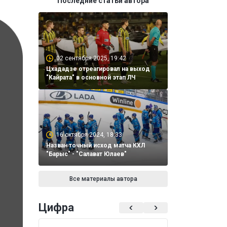
Последние статьи автора
02 сентября 2025, 19:42
Цхададзе отреагировал на выход
"Кайрата" в основной этап ЛЧ
16 октября 2024, 18:33
Назван точный исход матча КХЛ
"Барыс" - "Салават Юлаев"
Все материалы автора
Цифра