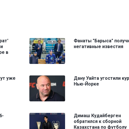
рат'
Фанаты "Барыса" получ
ми
негативные известия
ре в
жут уже
Дану Уайта угостили ку
Нью-Йорке
6-
Димаш Кудайберген
обратился к сборной
Казахстана по футболу