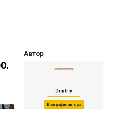
Автор
0.
Dmitriy
Биография автора
Последние статьи автора