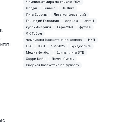
Чемпионат мира по хоккею 2024
Родри
Теннис
Ла Лига
Лига Европы
Лига конференций
Геннадий Головкин
сериа а
лига 1
кубок Америки
Евро-2024
футзал
п,
ФК Тобол
,
чемпионат Казахстана по хоккею
НХЛ
итеті
UFC
КХЛ
ЧМ-2026
Бундеслига
Медиа футбол
Единая лига ВТБ
Харри Кейн
Ламин Ямаль
Сборная Казахстана по футболу
ыс