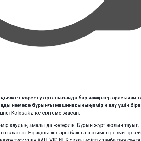
а қызмет көрсету орталығында бар нөмірлер арасынан та
лады немесе бұрынғы машинасының нөмірін алу үшін біра
лшісі
Кolesa.kz
-ке сілтеме жасап.
өмір алудың амалы да жетерлік. Бұрын жұрт жолын тауып, 
арын алатын. Бірақ оны жоғары баж салығымен ресми тіркей
өзге түсу үшін XAH, VIP, NUR сияқты әріптік таңба тағу сәнге