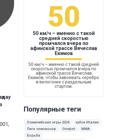
50
1
50 км/ч – именно с такой
средней скоростью
промчался вчера по
Бокс был узако
афинской трассе Вячеслав
Екимов
50 км/ч – именно с такой средней
скоростью промчался вчера по
афинской трассе Вячеслав
Екимов, чтобы завоевать серебро
в велогонке с раздельным
стартом.
ңдау
з
Популярные теги
Олимпийские игры 2024
кубок Италии
001,
Лига чемпионов
Oinabet
ММА
Борьба