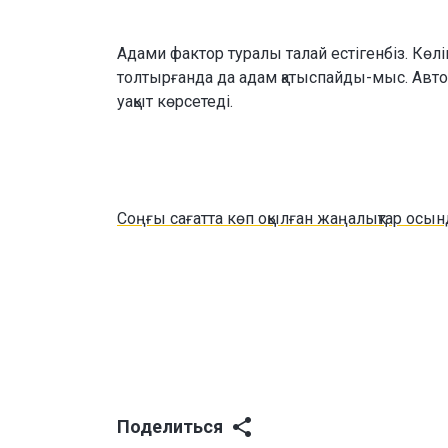
Адами фактор туралы талай естігенбіз. Көлі
толтырғанда да адам қатыспайды-мыс. Авто
уақыт көрсетеді.
Соңғы сағатта көп оқылған жаңалықтар осын
Поделиться