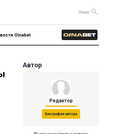
вости Oinabet
Автор
ды
Редактор
Биография автора