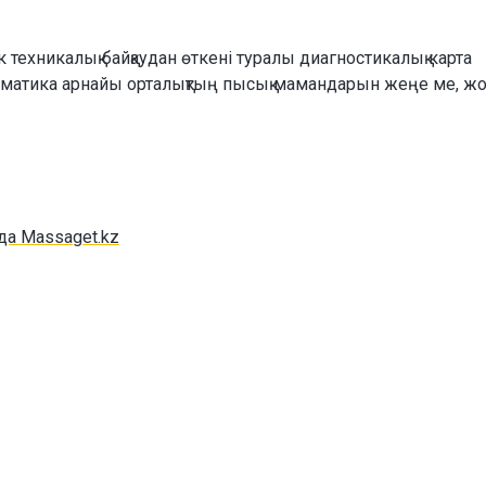
к техникалық байқаудан өткені туралы диагностикалық карта
матика арнайы орталықтың пысық мамандарын жеңе ме, жоқ
да Massaget.kz