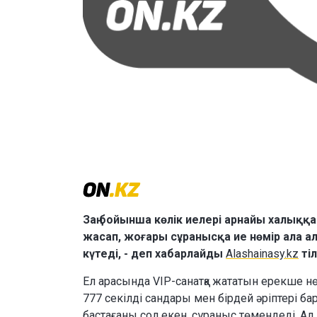
Заң бойынша көлік иелері арнайы халыққ
жасап, жоғары сұранысқа ие нөмір ала а
күтеді, - деп хабарлайды
Alashainasy.kz
ті
Ел арасында VIP-санатқа жататын ерекше н
777 секілді сандары мен бірдей әріптері б
бастағаны сол екен, сұраныс төмендеді. Ал к