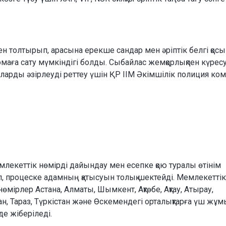
 толтырып, арасына ерекше сандар мен әріптік белгі қосы
сомаға сату мүмкіндігі болды. Сыбайлас жемқорлықпен күресу
ларды әзірлеуді реттеу үшін ҚР ІІМ Әкімшілік полиция ком
емлекеттік нөмірді дайындау мен есепке қою туралы өтінім
п, процеске адамның қатысуын толық шектейді. Мемлекеттік
мірлер Астана, Алматы, Шымкент, Ақтөбе, Ақтау, Атырау,
н, Тараз, Түркістан және Өскемендегі орталықтарға үш жұм
нде жіберіледі.