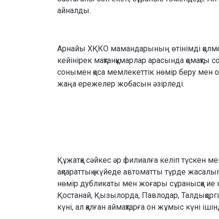
айналды.
Арнайы ХҚКО мамандарының өтінімді қолмен
кейінірек мақтанқұмарлар арасында қомақты 
сонымен қоса мемлекеттік нөмір беру мен о
жаңа ережелер жобасын әзірледі.
Құжатқа сәйкес әр филиалға келіп түскен м
ақпараттық жүйеде автоматты түрде жасалы
нөмір дубликаты мен жоғары сұранысқа ие нө
Қостанай, Қызылорда, Павлодар, Талдықорга
күні, ал қалған аймақтарға он жұмыс күні іші