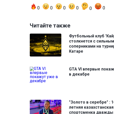
0
0
0
0
0
0
Читайте также
Футбольный клуб 'Кай
столкнется с сильны
соперниками на турни
Катаре
GTA VI впервые пока
в декабре
"Золото в серебре" : 1
летняя казахстанская
спортсменка дважды