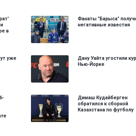
рат'
Фанаты "Барыса" получ
ми
негативные известия
ре в
жут уже
Дану Уайта угостили ку
Нью-Йорке
6-
Димаш Кудайберген
обратился к сборной
Казахстана по футболу
ате