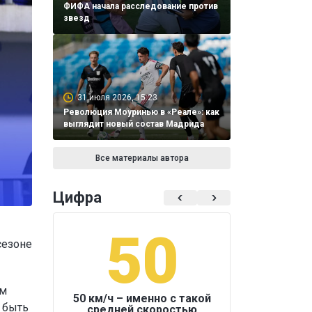
ФИФА начала расследование против
звезд
31 июля 2026, 15:23
Революция Моуринью в «Реале»: как
выглядит новый состав Мадрида
Все материалы автора
Цифра
50
1
сезоне
ам
50 км/ч – именно с такой
 быть
средней скоростью