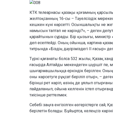
КТК телеарнасы қазақы қоғамның қарсылы
желтоқсанның 16-сы – Тәуелсіздік мерекес
кешкен күні көрсетті. Осыншалықты не же
намысын таптап не көрінді?», – деген деп
қарайтынын сұрады. Бір қызығы, министр 
деп есептейді. Оның ойынша, картина қаз
титрында «Біздің дәуіріміздегі ІІ ғасыр» д
Түркі қағанаты болса 532 жылы, Қазақ ха
ғасырда Алтайды мекендеген шүршіт пе, мо
шығармашылыққа еркіндік берілген. Оның ү
оны көрсетуге рұқсат беріліп отыр», – де
бірінші рет көріп, өзінің де ұялып отырға
пайдаланып, ойына келгенін істеп отырған
тиісінше реттелмек.
Себебі заңға енгізілген өзгерістерге сай, 
берілетін болады. Бұйыртса, келеңсіз көрін