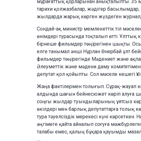
мұрағаттық қорларынан анықталыпты. 35 м
тарихи қолжазбалар, жәдігер басылымдар,
жылдарда жарық көрген жүздеген журналд
Сондай-ақ министр мемлекеттік тіл мәселе
өнімдері турасында тоқталып өтті. Ұлттық 
бірнеше фильмдер төңірегінен шықты. Ос
елге танымал әнші Нұрлан Өнербай ұлт бейн
фильмдер төңірегінде Мәдениет және ақпара
Әлеуметтік және мәдени даму комитетімен 
депутат қол қойыпты. Сол мәселе кешегі Үкі
Жаңа фактілермен толығып. Сұрақ-жауап ке
алдында шағын бейнесюжет көріп алуға ша
соңғы жылдар туындыларының ұятсыз көрін
өкілдері мен барлық депутаттарға толық к
тура тәуелсіздік мерекесі күні көрсеткен. 
әңгімеге қайта айналып соғуға мәжбүрлеге
талабы емес, қалың бұқара қауымды маза