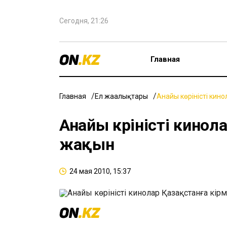
Сегодня, 21:26
Главная
Главная
Ел жаңалықтары
Анайы көріністі кин
Анайы көріністі кинол
жақын
24 мая 2010, 15:37