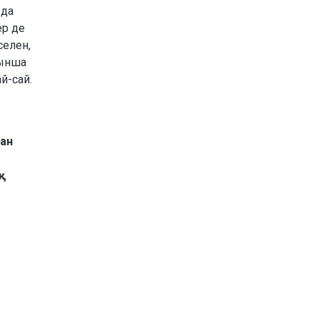
 да
ер де
селен,
рынша
й-сай.
тан
қ