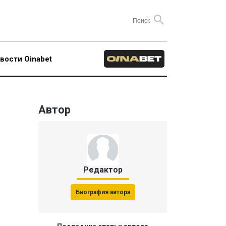
вости Oinabet
Автор
Редактор
Биография автора