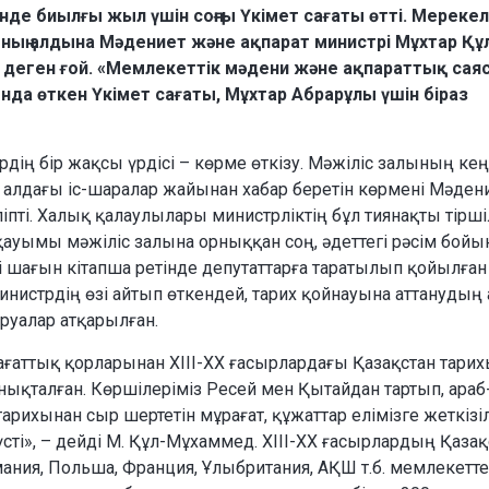
сінде биылғы жыл
үшін соңғы Үкімет сағаты өтті. Мерекел
ның алдына Мәдениет және ақпарат министрі Мұхтар Құ
р» деген ғой. «Мемлекеттік мәдени және ақпараттық сая
да өткен Үкімет сағаты, Мұхтар Абрарұлы үшін біраз
ердің бір жақсы үрдісі – көрме өткізу. Мәжіліс залының кең
 алдағы іс-шаралар жайынан хабар беретін көрмені Мәден
іпті. Халық қалаулылары министрліктің бұл тиянақты тірші
р қауымы мәжіліс залына орныққан соң, әдеттегі рәсім бой
 шағын кітапша ретінде депутаттарға таратылып қойылған 
нистрдің өзі айтып өткендей, тарих қойнауына аттанудың 
руалар атқарылған.
ағаттық қорларынан ХІІІ-ХХ ғасырлардағы Қазақстан тари
нықталған. Көршілеріміз Ресей мен Қытайдан тартып, араб
арихынан сыр шертетін мұрағат, құжаттар елімізге жеткізіл
сті», – дейді М. Құл-Мұхаммед. ХІІІ-ХХ ғасырлардың Қазақ
мания, Польша, Франция, Ұлыбритания, АҚШ т.б. мемлекетт