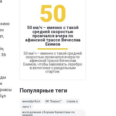
а
50
1
 кино
50 км/ч – именно с такой
ен
средней скоростью
промчался вчера по
т,
Бокс был узако
афинской трассе Вячеслав
Екимов
ің
50 км/ч – именно с такой средней
 36
скоростью промчался вчера по
афинской трассе Вячеслав
Екимов, чтобы завоевать серебро
в велогонке с раздельным
стартом.
нды
ік
арнасы
Популярные теги
бұл
минифутбол
ХК "Барыс"
сериа а
лига 1
молодежная сборная Казахстана по
хоккею