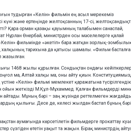
ғын тудырған «Келін» фильмін ең асыл мерекеміз
і күні және ертеңінде желтоқсанның 17-сі, желтоқсандықт
тті? Қара орман қазақы қауымның талабымен санаспай,
утат Нұрлан Өнербай, министрден осы мәселелерге қалай
«Келін» фильмінде «әкетіп» бара жатқан зорлық-зомбылы
ақ халқының тарихына да қатысы шамалы. «Фильм басталғ
еп жазылған.
ндығы 1468 жылы құрылған. Сондықтан ондағы кейіпкерлер
ңғол ма, Алтай халқы ма, оны айту қиын. Конституциямыз
стіне «Келін» фильмі мемлекет қаражатына түсірілгендік
ген ойын жеткізді М.Құл-Мұхаммед. Қалған фильмдерді мин
нын айтады. Мұның бәрі – заң жүзінде реттелмеген жағдайд
дардың қылығы. Десе де, келесі жылдан бастап бұның бәр
Қазақстан аумағында көрсетілетін фильмдерге прокаттау куәл
істер сүзгіден өтетін уақыт та жақын. Бірақ министрдің айт