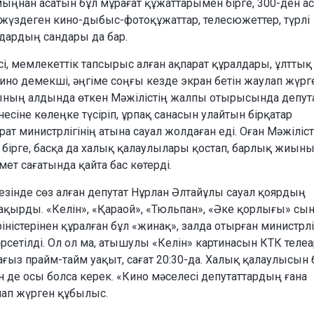
ыңнан асатын бұл мұрағат құжаттарымен бірге, 300-ден ас
 жүздеген кино-дыбыс-фотоқұжаттар, телесюжеттер, түрлі
ардың сандары да бар.
сі, мемлекеттік тапсырыс алған ақпарат құралдары, ұлттық
кино демекші, әңгіме соңғы кезде экран бетін жаулап жүрг
ының алдында өткен Мәжілістің жалпы отырысында депута
есіне көлеңке түсіріп, ұрпақ санасын улайтын бірқатар
т министрлігінің атына сауал жолдаған еді. Оған Мәжіліст
бірге, басқа да халық қалаулылары қостап, барлық жиыны
мет сағатында қайта бас көтерді.
зінде сөз алған депутат Нұрлан Әлтайұлы сауал қоярдың
қырды. «Келін», «Қараой», «Тюльпан», «Әке қорлығы» сы
істерінен құралған бұл «жинақ», залда отырған министрл
өрсетілді. Ол ол ма, атышулы «Келін» картинасын КТК теле
Нағыз прайм-тайм уақыт, сағат 20:30-да. Халық қалаулысын 
н де осы болса керек. «Кино мәселесі депутаттардың ғана
лап жүрген құбылыс.