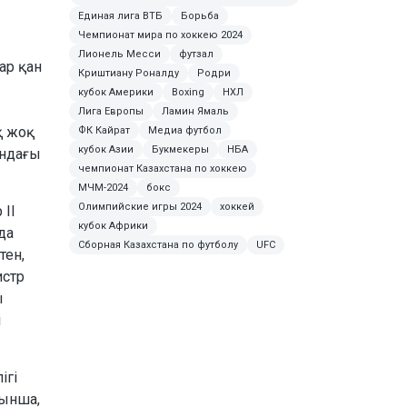
Единая лига ВТБ
Борьба
Чемпионат мира по хоккею 2024
Лионель Месси
футзал
ар қан
Криштиану Роналду
Родри
кубок Америки
Boxing
НХЛ
Лига Европы
Ламин Ямаль
қ жоқ
ФК Кайрат
Медиа футбол
кубок Азии
Букмекеры
НБА
андағы
чемпионат Казахстана по хоккею
МЧМ-2024
бокс
Олимпийские игры 2024
хоккей
 ІІ
кубок Африки
да
Сборная Казахстана по футболу
UFC
тен,
истр
ы
і
ігі
уынша,