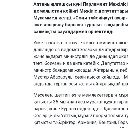
Аптаның алғашқы күні Парламент Мәжілі
демалыстан кейінгі Мәжіліс депутаттары
Мұхаммед келді. «Соңғы түйенің жүгі ауы
іске асырылу барысы туралы» тақырыбын
салмақты сауалдармен өрнектелді.
Үкімет сағатын өткізуге келген министрлікт
дәлізінде өз ведомстволарында атқарылар
және ақпарат министрлігі де дайындап әкел
тәнті болғанын да айта кетейік. Депутатта
министр баяндама жасады. Айтарының көбі
Мұхтар Абарарұлы сөзін қысқа қайырды. Ми
алдында тұрған осы жылы айтарлықтай ша
Мәселен, шеттегі өзге мемлекеттердің мұр
қатысты 35 мыңнан аса мұрағат құжаттар а
парсы, және Еуропа елдеріндегі Қазақстан т
Сол арқылы Ұлттық мұрағат қоры толыға тү
қатысты тәбәріктері Армения, Венгрия, Гер