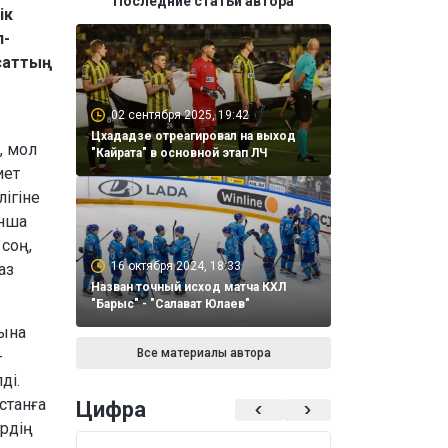
Последние статьи автора
ік
л-
саттың
02 сентября 2025, 19:42
Цхададзе отреагировал на выход
, мол
"Кайрата" в основной этап ЛЧ
иет
лігіне
ынша
соң,
16 октября 2024, 18:33
аз
Назван точный исход матча КХЛ
"Барыс" - "Салават Юлаев"
хына
Все материалы автора
-
ді.
станға
Цифра
ердің