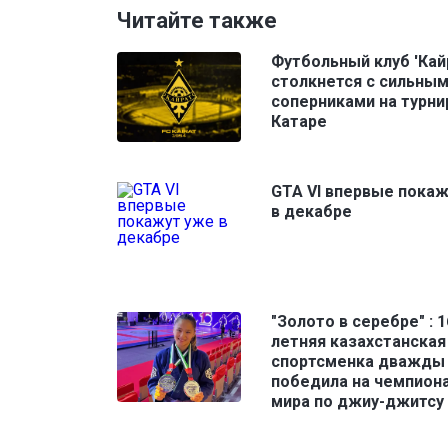
Читайте также
Футбольный клуб 'Кай
столкнется с сильны
соперниками на турни
Катаре
GTA VI впервые пока
в декабре
"Золото в серебре" : 1
летняя казахстанская
спортсменка дважды
победила на чемпион
мира по джиу-джитсу