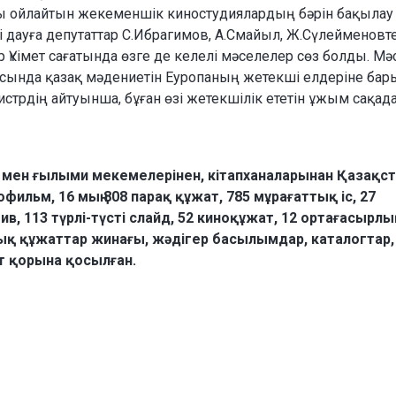
 ойлайтын жекеменшік киностудиялардың бәрін бақылау
і дауға депутаттар С.Ибрагимов, А.Смайыл, Ж.Сүлейменовт
 Үкімет сағатында өзге де келелі мәселелер сөз болды. Мә
ысында қазақ мәдениетін Еуропаның жетекші елдеріне ба
стрдің айтуынша, бұған өзі жетекшілік ететін ұжым сақада
 мен ғылыми мекемелерінен, кітапханаларынан Қазақс
фильм, 16 мың 808 парақ құжат, 785 мұрағаттық іс, 27
ив, 113 түрлі-түсті слайд, 52 киноқұжат, 12 ортағасырлы
тық құжаттар жинағы, жәдігер басылымдар, каталогтар,
т қорына қосылған.