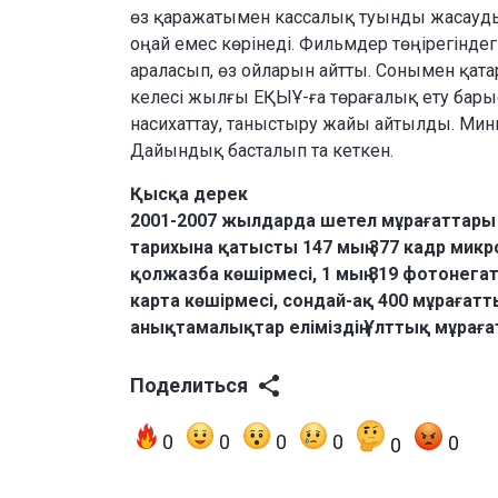
өз қаражатымен кассалық туынды жасауды
оңай емес көрінеді. Фильмдер төңірегіндег
араласып, өз ойларын айтты. Сонымен қатар
келесі жылғы ЕҚЫҰ-ға төрағалық ету бар
насихаттау, таныстыру жайы айтылды. Мини
Дайындық басталып та кеткен.
Қысқа дерек
2001-2007 жылдарда шетел мұрағаттары
тарихына қатысты 147 мың 377 кадр микро
қолжазба көшірмесі, 1 мың 819 фотонегат
карта көшірмесі, сондай-ақ 400 мұрағат
анықтамалықтар еліміздің Ұлттық мұраға
Поделиться
0
0
0
0
0
0