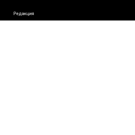
Редакция
FAQ
Обратная связь
Для СМИ
Пользовательское соглашение
Для лиц
старше 18 лет
Сетевое издание ON.KZ. Главный редактор: Алексей Тян.