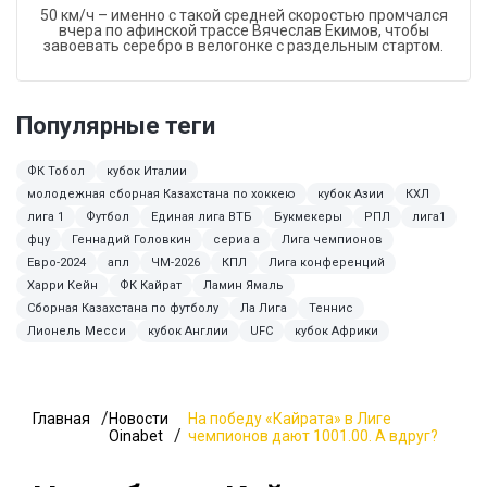
50 км/ч – именно с такой средней скоростью промчался
вчера по афинской трассе Вячеслав Екимов, чтобы
завоевать серебро в велогонке с раздельным стартом.
Популярные теги
ФК Тобол
кубок Италии
молодежная сборная Казахстана по хоккею
кубок Азии
КХЛ
лига 1
Футбол
Единая лига ВТБ
Букмекеры
РПЛ
лига1
фцу
Геннадий Головкин
сериа а
Лига чемпионов
Евро-2024
апл
ЧМ-2026
КПЛ
Лига конференций
Харри Кейн
ФК Кайрат
Ламин Ямаль
Сборная Казахстана по футболу
Ла Лига
Теннис
Лионель Месси
кубок Англии
UFC
кубок Африки
Главная
Новости
На победу «Кайрата» в Лиге
Oinabet
чемпионов дают 1001.00. А вдруг?