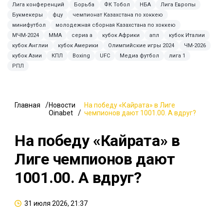
Лига конференций
Борьба
ФК Тобол
НБА
Лига Европы
Букмекеры
фцу
чемпионат Казахстана по хоккею
минифутбол
молодежная сборная Казахстана по хоккею
МЧМ-2024
ММА
сериа а
кубок Африки
апл
кубок Италии
кубок Англии
кубок Америки
Олимпийские игры 2024
ЧМ-2026
кубок Азии
КПЛ
Boxing
UFC
Медиа футбол
лига 1
РПЛ
Главная
Новости
На победу «Кайрата» в Лиге
Oinabet
чемпионов дают 1001.00. А вдруг?
На победу «Кайрата» в
Лиге чемпионов дают
1001.00. А вдруг?
31 июля 2026, 21:37