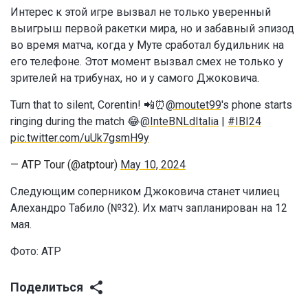
Интерес к этой игре вызвал не только уверенный
выигрыш первой ракетки мира, но и забавный эпизод
во время матча, когда у Муте сработал будильник на
его телефоне. Этот момент вызвал смех не только у
зрителей на трибунах, но и у самого Джоковича.
Turn that to silent, Corentin! 📲⏰
@moutet99
's phone starts
ringing during the match 😂
@InteBNLdItalia
|
#IBI24
pic.twitter.com/uUk7gsmH9y
— ATP Tour (@atptour)
May 10, 2024
Следующим соперником Джоковича станет чилиец
Алехандро Табило (№32). Их матч запланирован на 12
мая.
Фото: ATP
Поделиться