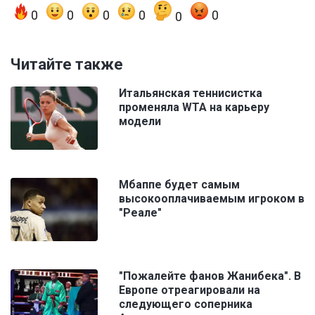
0
0
0
0
0
0
Читайте также
Итальянская теннисистка
променяла WTA на карьеру
модели
Мбаппе будет самым
высокооплачиваемым игроком в
"Реале"
"Пожалейте фанов Жанибека". В
Европе отреагировали на
следующего соперника