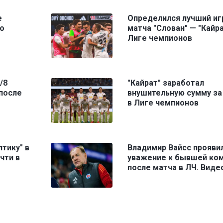
е
Определился лучший иг
о
матча "Слован" — "Кайра
Лиге чемпионов
/8
"Кайрат" заработал
после
внушительную сумму за
в Лиге чемпионов
лтику" в
Владимир Вайсс прояви
чти в
уважение к бывшей ко
после матча в ЛЧ. Виде