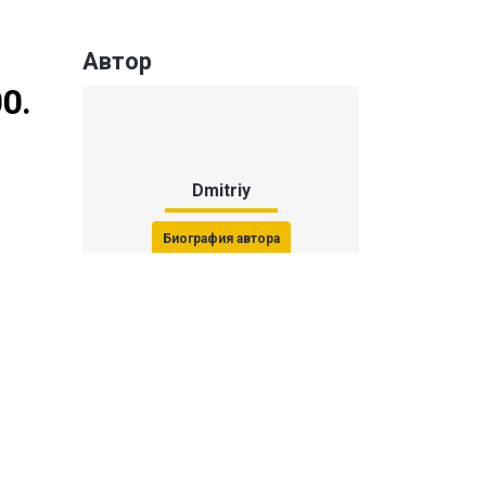
Автор
0.
Dmitriy
Биография автора
Последние статьи автора
31 июля 2026, 15:51
Последствия финала ЧМ-2026:
ФИФА начала расследование против
звезд