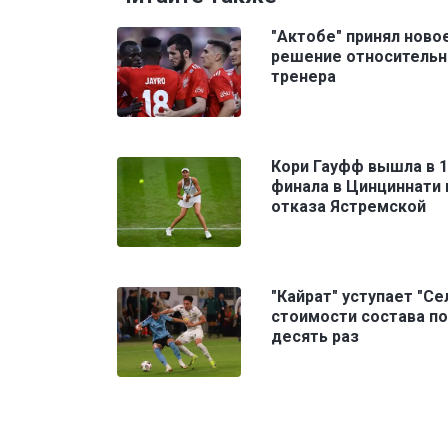
"Актобе" принял ново
решение относительн
тренера
Кори Гауфф вышла в 1
финала в Цинциннати 
отказа Ястремской
"Кайрат" уступает "Се
стоимости состава по
десять раз