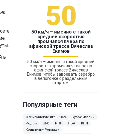
50
1
 на
 сете
50 км/ч – именно с такой
средней скоростью
ие
промчался вчера по
Бокс был узако
уты.
афинской трассе Вячеслав
Екимов
й в
50 км/ч – именно с такой средней
скоростью промчался вчера по
афинской трассе Вячеслав
Екимов, чтобы завоевать серебро
в велогонке с раздельным
стартом.
Популярные теги
Олимпийские игры 2024
кубок Италии
Родри
UFC
РПЛ
НБА
КПЛ
Криштиану Роналду