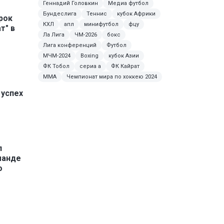
Геннадий Головкин
Медиа футбол
Бундеслига
Теннис
кубок Африки
рок
КХЛ
апл
минифутбол
фцу
т" в
Ла Лига
ЧМ-2026
бокс
Лига конференций
Футбол
МЧМ-2024
Boxing
кубок Азии
ФК Тобол
сериа а
ФК Кайрат
MMA
Чемпионат мира по хоккею 2024
 успех
л
манде
о