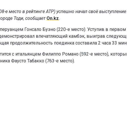
08-е место в рейтинге ATP) успешно начал своё выступление
городе Тоди, сообщает
On.kz
.
 перуанцем Гонсало Буэно (220-е место). Уступив в первом
продемонстрировал впечатляющий камбэк, выиграв следующ
Общая продолжительность поединка составила 2 часа 33 мин
тится с итальянцем Филиппо Романо (592-е место), которы
ика Фаусто Табакко (763-е место).