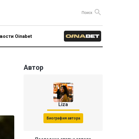
вости Oinabet
Автор
Liza
Биография автора