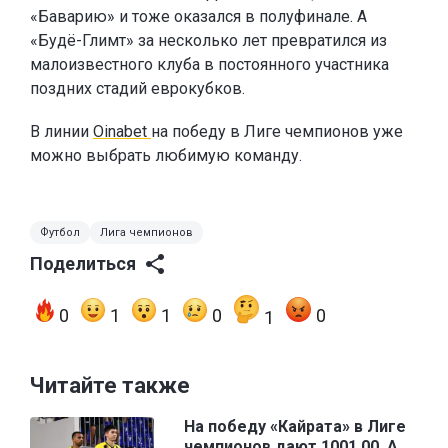
«Баварию» и тоже оказался в полуфинале. А
«Будё-Глимт» за несколько лет превратился из
малоизвестного клуба в постоянного участника
поздних стадий еврокубков.
В линии
Oinabet
на победу в Лиге чемпионов уже
можно выбрать любимую команду.
Футбол
Лига чемпионов
Поделиться
0
1
1
0
0
1
Читайте также
На победу «Кайрата» в Лиге
чемпионов дают 1001.00. А