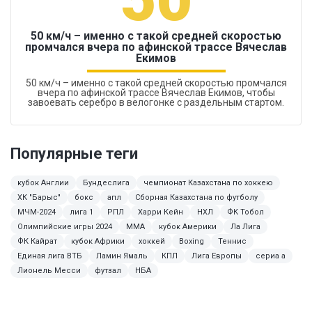
50 км/ч – именно с такой средней скоростью
промчался вчера по афинской трассе Вячеслав
Екимов
50 км/ч – именно с такой средней скоростью промчался
вчера по афинской трассе Вячеслав Екимов, чтобы
завоевать серебро в велогонке с раздельным стартом.
Популярные теги
кубок Англии
Бундеслига
чемпионат Казахстана по хоккею
ХК "Барыс"
бокс
апл
Сборная Казахстана по футболу
МЧМ-2024
лига 1
РПЛ
Харри Кейн
НХЛ
ФК Тобол
Олимпийские игры 2024
ММА
кубок Америки
Ла Лига
ФК Кайрат
кубок Африки
хоккей
Boxing
Теннис
Единая лига ВТБ
Ламин Ямаль
КПЛ
Лига Европы
сериа а
Лионель Месси
футзал
НБА