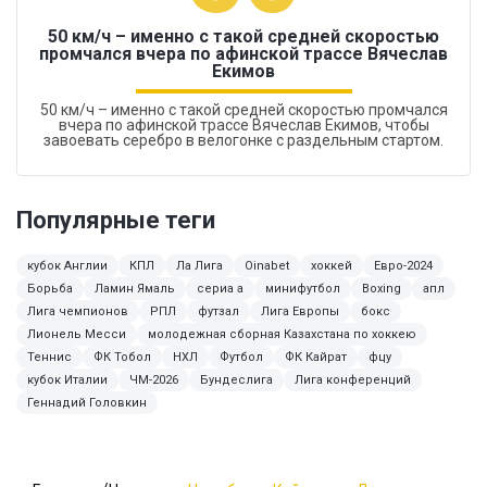
50 км/ч – именно с такой средней скоростью
промчался вчера по афинской трассе Вячеслав
Екимов
50 км/ч – именно с такой средней скоростью промчался
вчера по афинской трассе Вячеслав Екимов, чтобы
завоевать серебро в велогонке с раздельным стартом.
Популярные теги
кубок Англии
КПЛ
Ла Лига
Oinabet
хоккей
Евро-2024
Борьба
Ламин Ямаль
сериа а
минифутбол
Boxing
апл
Лига чемпионов
РПЛ
футзал
Лига Европы
бокс
Лионель Месси
молодежная сборная Казахстана по хоккею
Теннис
ФК Тобол
НХЛ
Футбол
ФК Кайрат
фцу
кубок Италии
ЧМ-2026
Бундеслига
Лига конференций
Геннадий Головкин