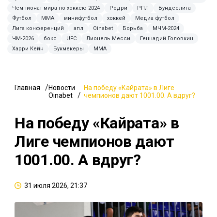
Чемпионат мира по хоккею 2024
Родри
РПЛ
Бундеслига
Футбол
MMA
минифутбол
хоккей
Медиа футбол
Лига конференций
апл
Oinabet
Борьба
МЧМ-2024
ЧМ-2026
бокс
UFC
Лионель Месси
Геннадий Головкин
Харри Кейн
Букмекеры
ММА
Главная
Новости
На победу «Кайрата» в Лиге
Oinabet
чемпионов дают 1001.00. А вдруг?
На победу «Кайрата» в
Лиге чемпионов дают
1001.00. А вдруг?
31 июля 2026, 21:37