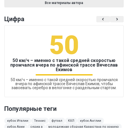
Все материалы автора
Цифра
50
50 км/ч – именно с такой средней скоростью
промчался вчера по афинской трассе Вячеслав
Екимов
50 км/ч – именно с такой средней скоростью промчался
вчера по афинской трассе Вячеслав Екимов, чтобы
завоевать серебро в велогонке с раздельным стартом.
Популярные теги
кубок Италии
Теннис
футзал
КХЛ
кубок Англии
кубок Азии
сериа а
молодежная сборная Казахстана по хоккею