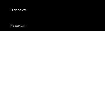
О проекте
Редакция
FAQ
Обратная связь
Для СМИ
Пользовательское соглашение