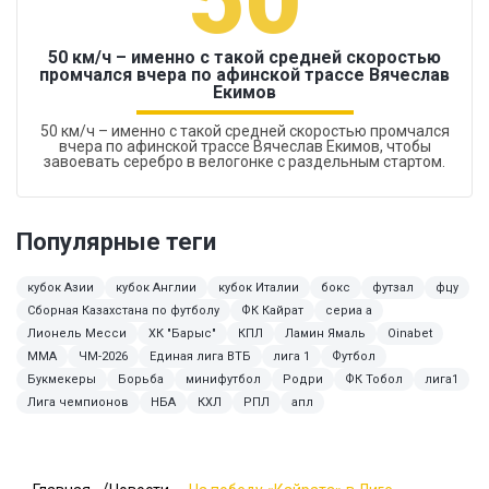
50 км/ч – именно с такой средней скоростью
промчался вчера по афинской трассе Вячеслав
Екимов
50 км/ч – именно с такой средней скоростью промчался
вчера по афинской трассе Вячеслав Екимов, чтобы
завоевать серебро в велогонке с раздельным стартом.
Популярные теги
кубок Азии
кубок Англии
кубок Италии
бокс
футзал
фцу
Сборная Казахстана по футболу
ФК Кайрат
сериа а
Лионель Месси
ХК "Барыс"
КПЛ
Ламин Ямаль
Oinabet
ММА
ЧМ-2026
Единая лига ВТБ
лига 1
Футбол
Букмекеры
Борьба
минифутбол
Родри
ФК Тобол
лига1
Лига чемпионов
НБА
КХЛ
РПЛ
апл