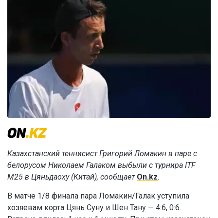
Казахстанский теннисист Григорий Ломакин в паре с
белорусом Николаем Галаком выбыли с турнира ITF
M25 в Цяньдаоху (Китай), сообщает
On.kz
.
В матче 1/8 финала пара Ломакин/Галак уступила
хозяевам корта Цянь Суну и Шен Танy — 4:6, 0:6.