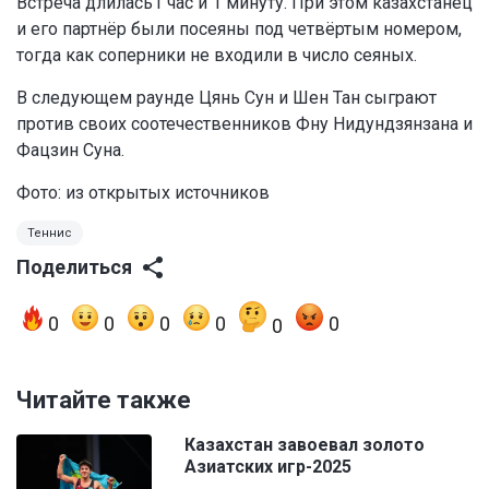
Встреча длилась1 час и 1 минуту. При этом казахстанец
и его партнёр были посеяны под четвёртым номером,
тогда как соперники не входили в число сеяных.
В следующем раунде Цянь Сун и Шен Тан сыграют
против своих соотечественников Фну Нидундзянзана и
Фацзин Суна.
Фото: из открытых источников
Теннис
Поделиться
0
0
0
0
0
0
Читайте также
Казахстан завоевал золото
Азиатских игр-2025