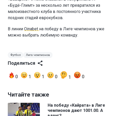
«Будё-Глимт» за несколько лет превратился из
малоизвестного клуба в постоянного участника
поздних стадий еврокубков.
В линии
Oinabet
на победу в Лиге чемпионов уже
можно выбрать любимую команду.
Футбол
Лига чемпионов
Поделиться
0
1
1
0
0
1
Читайте также
На победу «Кайрата» в Лиге
чемпионов дают 1001.00. А
вдруг?