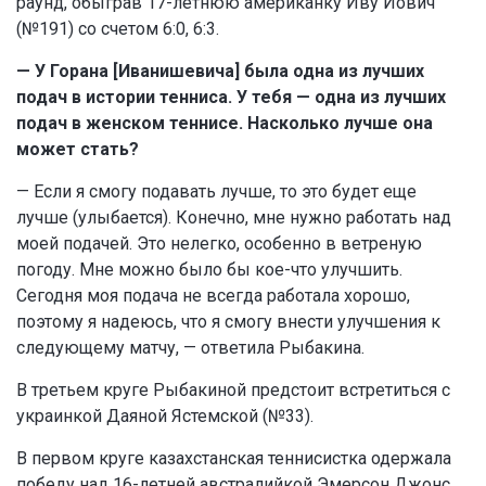
раунд, обыграв 17-летнюю американку Иву Йович
(№191) со счетом 6:0, 6:3.
— У Горана [Иванишевича] была одна из лучших
подач в истории тенниса. У тебя — одна из лучших
подач в женском теннисе. Насколько лучше она
может стать?
— Если я смогу подавать лучше, то это будет еще
лучше (улыбается). Конечно, мне нужно работать над
моей подачей. Это нелегко, особенно в ветреную
погоду. Мне можно было бы кое-что улучшить.
Сегодня моя подача не всегда работала хорошо,
поэтому я надеюсь, что я смогу внести улучшения к
следующему матчу, — ответила Рыбакина.
В третьем круге Рыбакиной предстоит встретиться с
украинкой Даяной Ястемской (№33).
В первом круге казахстанская теннисистка одержала
победу над 16-летней австралийкой Эмерсон Джонс.