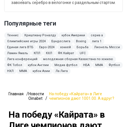
завоевать серебро в велогонке с раздельным стартом.
Популярные теги
Теннис
Криштиану Роналду
кубок Америки
сериа а
Олимпийские игры 2024
Бундеслига
Boxing
лига 1
Единая лига ВТБ
Евро-2024
хоккей
Борьба
Лионель Месси
Ламин Ямаль
КПЛ
КХЛ
ФК Кайрат
UFC
Лига конференций
молодежная сборная Казахстана по хоккею
ФК Тобол
кубок Англии
Медиа футбол
НБА
ММА
Футбол
НХЛ
MMA
кубок Азии
Ла Лига
Главная
Новости
На победу «Кайрата» в Лиге
Oinabet
чемпионов дают 1001.00. А вдруг?
На победу «Кайрата» в
Лиге чемпионов дают