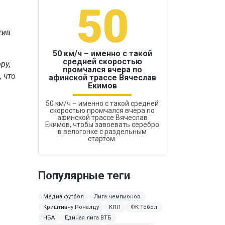
50
1
тив
50 км/ч – именно с такой
средней скоростью
ру,
промчался вчера по
Бокс был узако
, что
афинской трассе Вячеслав
Екимов
50 км/ч – именно с такой средней
скоростью промчался вчера по
афинской трассе Вячеслав
Екимов, чтобы завоевать серебро
в велогонке с раздельным
стартом.
Популярные теги
Медиа футбол
Лига чемпионов
Криштиану Роналду
КПЛ
ФК Тобол
НБА
Единая лига ВТБ