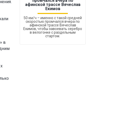
промчался вчера по
нения.
Бокс был узако
афинской трассе Вячеслав
Екимов
50 км/ч – именно с такой средней
жали
скоростью промчался вчера по
афинской трассе Вячеслав
Екимов, чтобы завоевать серебро
в велогонке с раздельным
стартом.
» в
одним
ых
олько