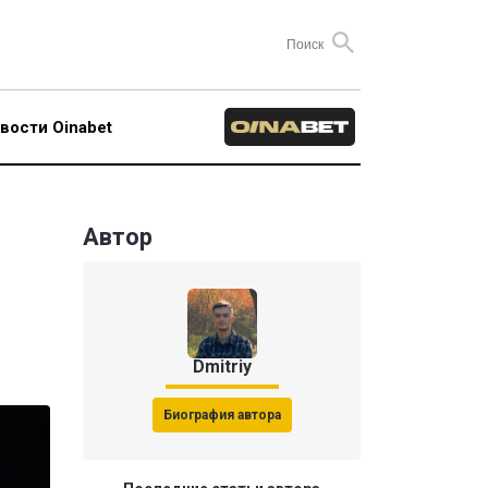
вости Oinabet
Автор
Dmitriy
Биография автора