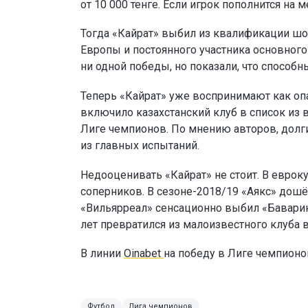
от 10 000 тенге. Если игрок пополнится н
Тогда «Кайрат» выбил из квалификации шо
Европы и постоянного участника основног
ни одной победы, но показали, что способн
Теперь «Кайрат» уже воспринимают как опа
включило казахстанский клуб в список из 
Лиге чемпионов. По мнению авторов, долг
из главных испытаний.
Недооценивать «Кайрат» не стоит. В еврок
соперников. В сезоне-2018/19 «Аякс» дошё
«Вильярреал» сенсационно выбил «Баварию
лет превратился из малоизвестного клуба 
В линии
Oinabet
на победу в Лиге чемпион
Футбол
Лига чемпионов