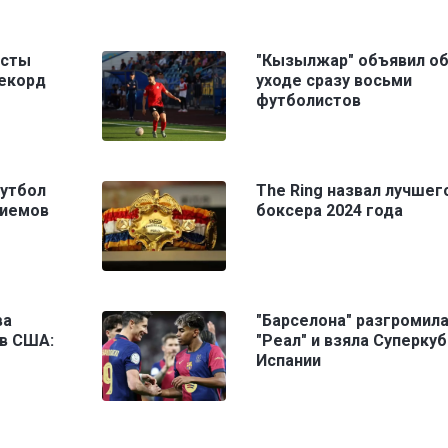
исты
"Кызылжар" объявил о
рекорд
уходе сразу восьми
футболистов
футбол
The Ring назвал лучшег
риемов
боксера 2024 года
ва
"Барселона" разгромил
 в США:
"Реал" и взяла Суперку
Испании