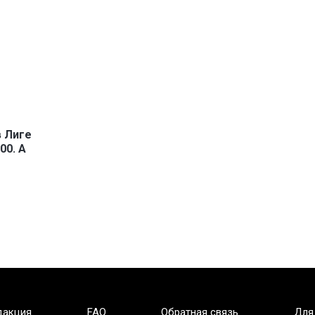
в Лиге
00. А
дакция
FAQ
Обратная связь
Для