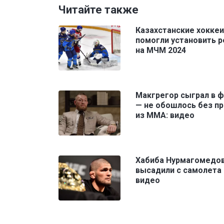
Читайте также
Казахстанские хокке
помогли установить 
на МЧМ 2024
Макгрегор сыграл в 
— не обошлось без п
из ММА: видео
Хабиба Нурмагомедо
высадили с самолета
видео