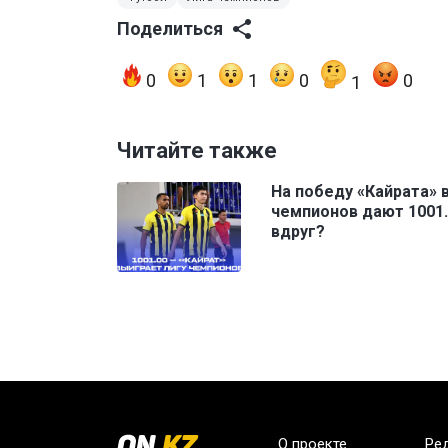
Поделиться
0
1
1
0
0
1
Читайте также
На победу «Кайрата» 
чемпионов дают 1001.
вдруг?
О проекте
Ре