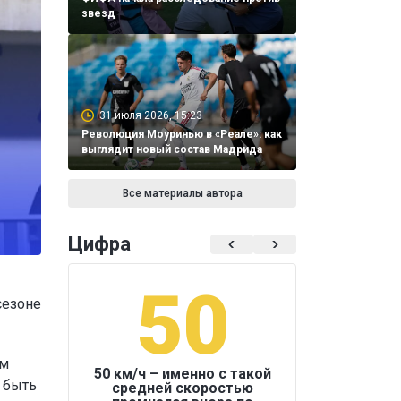
звезд
31 июля 2026, 15:23
Революция Моуринью в «Реале»: как
выглядит новый состав Мадрида
Все материалы автора
Цифра
50
1
сезоне
ам
50 км/ч – именно с такой
 быть
средней скоростью