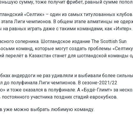
а меньшую сумму, тоже получит фрибет, равный сумме попол
тландский «Селтик» – один из самых титулованных клубов
о этапа Лиги чемпионов. В общем этапе алматинцы не одер
ы на равных играть даже с такими командами, как «Интер».
сного соперника. Шотландское издание The Scottish Sun
восьми команд, которые могут создать проблемы «Селтику
ий перелёт в Казахстан станет для шотландской команды 
убках андердоги не раз удивляли и выбивали более сильн
л до полуфинала Лиги чемпионов. В сезоне-2021/22
» и тоже оказался в полуфинале. А «Будё-Глимт» за неск
в постоянного участника поздних стадий еврокубков.
ов уже можно выбрать любимую команду.