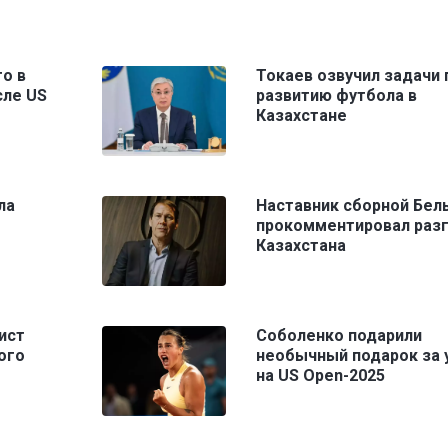
о в
Токаев озвучил задачи 
сле US
развитию футбола в
Казахстане
ла
Наставник сборной Бел
прокомментировал раз
Казахстана
ист
Соболенко подарили
ого
необычный подарок за 
на US Open-2025