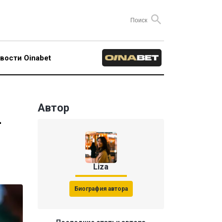
вости Oinabet
Автор
-
Liza
Биография автора