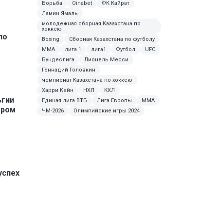
Борьба
Oinabet
ФК Кайрат
Ламин Ямаль
молодежная сборная Казахстана по
хоккею
по
Boxing
Сборная Казахстана по футболу
MMA
лига 1
лига1
Футбол
UFC
Бундеслига
Лионель Месси
Геннадий Головкин
чемпионат Казахстана по хоккею
Харри Кейн
НХЛ
КХЛ
ьгии
Единая лига ВТБ
Лига Европы
ММА
гром
ЧМ-2026
Олимпийские игры 2024
успех