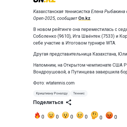
Казахстанская теннисистка Елена Рыбакина 
Open-2025, сообщает
On.kz
.
В новом рейтинге она переместилась с сед
Соболенко (9610), Ига Швёнтек (7533) и К
себе участие в Итоговом турнире WTA.
Другая представительница Казахстана, Юли
Напомним, на Открытом чемпионате США Ры
Вондроушовой, а Путинцева завершила бор
Фото:
wtatennis.com
Криштиану Роналду
Теннис
Поделиться
0
0
0
0
0
0