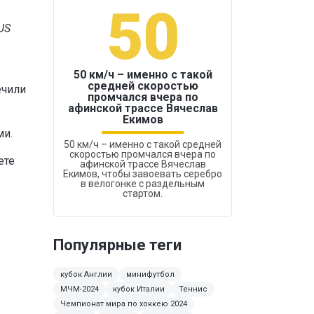
50
1
US
50 км/ч – именно с такой
средней скоростью
ечили
промчался вчера по
Бокс был узако
афинской трассе Вячеслав
Екимов
ми.
50 км/ч – именно с такой средней
скоростью промчался вчера по
ете
афинской трассе Вячеслав
Екимов, чтобы завоевать серебро
в велогонке с раздельным
стартом.
Популярные теги
кубок Англии
минифутбол
МЧМ-2024
кубок Италии
Теннис
Чемпионат мира по хоккею 2024