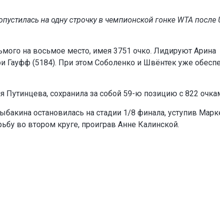
опустилась на одну строчку в чемпионской гонке WTA после 
ьмого на восьмое место, имея 3751 очко. Лидируют Арина
ори Гауфф (5184). При этом Соболенко и Швёнтек уже обесп
я Путинцева, сохранила за собой 59-ю позицию с 822 очка
бакина остановилась на стадии 1/8 финала, уступив Марк
ьбу во втором круге, проиграв Анне Калинской.