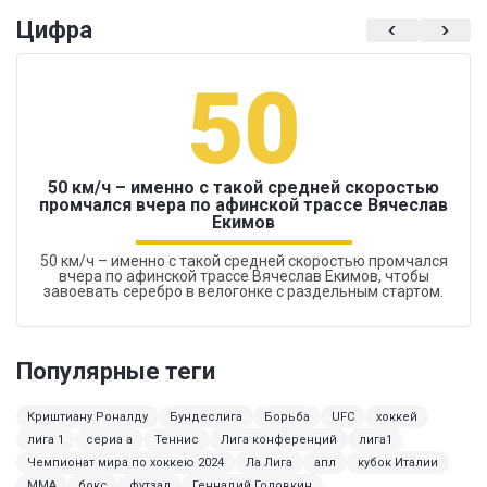
Цифра
50
50 км/ч – именно с такой средней скоростью
промчался вчера по афинской трассе Вячеслав
Екимов
50 км/ч – именно с такой средней скоростью промчался
вчера по афинской трассе Вячеслав Екимов, чтобы
завоевать серебро в велогонке с раздельным стартом.
Популярные теги
Криштиану Роналду
Бундеслига
Борьба
UFC
хоккей
лига 1
сериа а
Теннис
Лига конференций
лига1
Чемпионат мира по хоккею 2024
Ла Лига
апл
кубок Италии
MMA
бокс
футзал
Геннадий Головкин