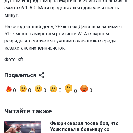
дуэтом Ингрид Гамарра Мартинс и Эликсан Лечемия со
счётом 6:1, 6:2. Матч продолжался один час и шесть
минут.
На сегодняшний день, 28-летняя Данилина занимает
51-е место в мировом рейтинге WTA в парном
разряде, что является лучшим показателем среди
казахстанских теннисисток.
Фото: kft
Поделиться
0
0
0
0
0
0
Читайте также
Фьюри сказал после боя, что
Усик попал в больницу со