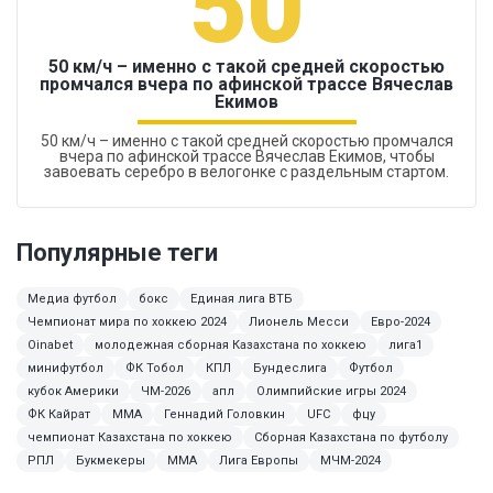
50
50 км/ч – именно с такой средней скоростью
промчался вчера по афинской трассе Вячеслав
Екимов
50 км/ч – именно с такой средней скоростью промчался
вчера по афинской трассе Вячеслав Екимов, чтобы
завоевать серебро в велогонке с раздельным стартом.
Популярные теги
Медиа футбол
бокс
Единая лига ВТБ
Чемпионат мира по хоккею 2024
Лионель Месси
Евро-2024
Oinabet
молодежная сборная Казахстана по хоккею
лига1
минифутбол
ФК Тобол
КПЛ
Бундеслига
Футбол
кубок Америки
ЧМ-2026
апл
Олимпийские игры 2024
ФК Кайрат
ММА
Геннадий Головкин
UFC
фцу
чемпионат Казахстана по хоккею
Сборная Казахстана по футболу
РПЛ
Букмекеры
MMA
Лига Европы
МЧМ-2024