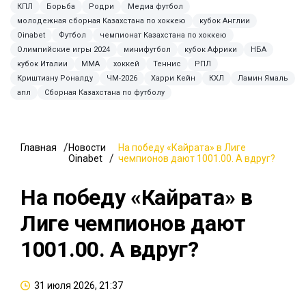
КПЛ
Борьба
Родри
Медиа футбол
молодежная сборная Казахстана по хоккею
кубок Англии
Oinabet
Футбол
чемпионат Казахстана по хоккею
Олимпийские игры 2024
минифутбол
кубок Африки
НБА
кубок Италии
ММА
хоккей
Теннис
РПЛ
Криштиану Роналду
ЧМ-2026
Харри Кейн
КХЛ
Ламин Ямаль
апл
Сборная Казахстана по футболу
Главная
Новости
На победу «Кайрата» в Лиге
Oinabet
чемпионов дают 1001.00. А вдруг?
На победу «Кайрата» в
Лиге чемпионов дают
1001.00. А вдруг?
31 июля 2026, 21:37