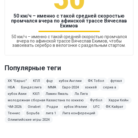
50 км/ч – именно с такой средней скоростью
промчался вчера по афинской трассе Вячеслав
Екимов
50 км/ч – именно с такой средней скоростью промчался
вчера по афинской трассе Вячеслав Екимов, чтобы
завоевать серебро в велогонке с раздельным стартом.
Популярные теги
ХК "Барыс"
КПЛ
фцу
кубок Англии
ФК Тобол
футзал
НБА
Бундеслига
MMA
Евро-2024
хоккей
сериа а
кубок Азии
КХЛ
Ламин Ямаль
Ла Лига
молодежная сборная Казахстана по хоккею
Футбол
Харри Кейн
ЧМ-2026
Oinabet
Родри
кубок Италии
UFC
ФК Кайрат
Теннис
Борьба
лига 1
Лига конференций
Олимпийские игры 2024