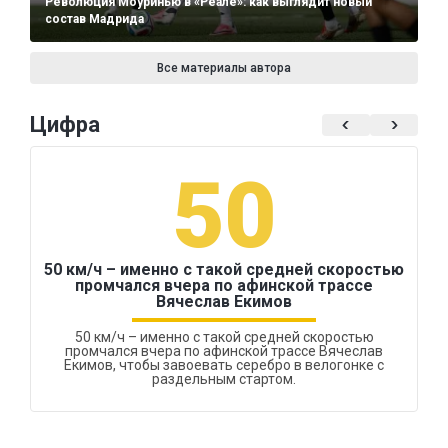
Революция Моуринью в «Реале»: как выглядит новый
состав Мадрида
Все материалы автора
Цифра
50
50 км/ч – именно с такой средней скоростью
промчался вчера по афинской трассе
Вячеслав Екимов
50 км/ч – именно с такой средней скоростью
промчался вчера по афинской трассе Вячеслав
Екимов, чтобы завоевать серебро в велогонке с
раздельным стартом.