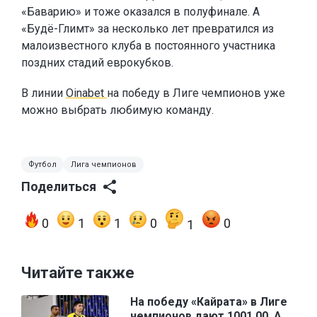
«Баварию» и тоже оказался в полуфинале. А
«Будё-Глимт» за несколько лет превратился из
малоизвестного клуба в постоянного участника
поздних стадий еврокубков.
В линии
Oinabet
на победу в Лиге чемпионов уже
можно выбрать любимую команду.
Футбол
Лига чемпионов
Поделиться
0
1
1
0
0
1
Читайте также
На победу «Кайрата» в Лиге
чемпионов дают 1001.00. А