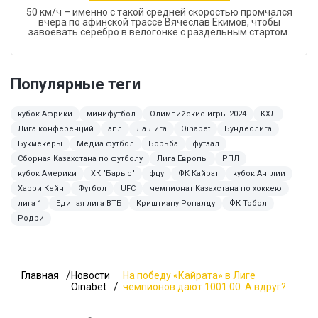
50 км/ч – именно с такой средней скоростью промчался
вчера по афинской трассе Вячеслав Екимов, чтобы
завоевать серебро в велогонке с раздельным стартом.
Популярные теги
кубок Африки
минифутбол
Олимпийские игры 2024
КХЛ
Лига конференций
апл
Ла Лига
Oinabet
Бундеслига
Букмекеры
Медиа футбол
Борьба
футзал
Сборная Казахстана по футболу
Лига Европы
РПЛ
кубок Америки
ХК "Барыс"
фцу
ФК Кайрат
кубок Англии
Харри Кейн
Футбол
UFC
чемпионат Казахстана по хоккею
лига 1
Единая лига ВТБ
Криштиану Роналду
ФК Тобол
Родри
Главная
Новости
На победу «Кайрата» в Лиге
Oinabet
чемпионов дают 1001.00. А вдруг?