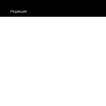
Редакция
FAQ
Обратная связь
Для СМИ
Пользовательское соглашение
Для лиц
старше 18 лет
Сетевое издание ON.KZ. Главный редактор: Алексей Тян.