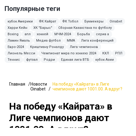
Популярные теги
кубок Америки
ФК Кайрат
ФК Тобол
Букмекеры
Oinabet
Харри Кейн
ХК "Барыс"
Сборная Казахстана по футболу
Boxing
апл
хоккей
МЧМ-2024
Борьба
сериа а
Ламин Ямаль
Медиа футбол
MMA
Лига конференций
Евро-2024
Криштиану Роналду
Лига чемпионов
Лионель Месси
Чемпионат мира по хоккею 2024
КХЛ
РПЛ
Теннис
футзал
Родри
Единая лига ВТБ
кубок Азии
Главная
Новости
На победу «Кайрата» в Лиге
Oinabet
чемпионов дают 1001.00. А вдруг?
На победу «Кайрата» в
Лиге чемпионов дают
1001.00. А вдруг?