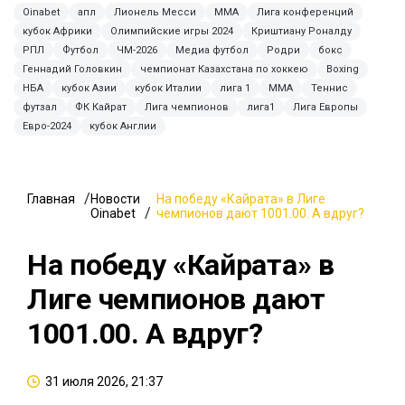
Oinabet
апл
Лионель Месси
ММА
Лига конференций
кубок Африки
Олимпийские игры 2024
Криштиану Роналду
РПЛ
Футбол
ЧМ-2026
Медиа футбол
Родри
бокс
Геннадий Головкин
чемпионат Казахстана по хоккею
Boxing
НБА
кубок Азии
кубок Италии
лига 1
MMA
Теннис
футзал
ФК Кайрат
Лига чемпионов
лига1
Лига Европы
Евро-2024
кубок Англии
Главная
Новости
На победу «Кайрата» в Лиге
Oinabet
чемпионов дают 1001.00. А вдруг?
На победу «Кайрата» в
Лиге чемпионов дают
1001.00. А вдруг?
31 июля 2026, 21:37