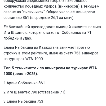
белорусская спортсменка набрала наибольшее
количество победных ударов (виннерсов) в текущем
сезоне на "тысячниках". Общее число её виннерсов
составило 861 (в среднем 26,1 за матч).
Её ближайшей преследовательницей является полька
Ига Швентек, которая отстаёт от Соболенко на 71
победный удар.
Елена Рыбакина из Казахстана занимает третью
строчку в этом рейтинге, имея на счету 753 виннерса
на турнирах WTA-1000.
Топ-5 теннисисток по виннерсам на турнирах WTA-
1000 (сезон-2025):
1 Арина Соболенко 861
2 Ига Швентек 790 (отставание 71)
3 Елена Рыбакина 753