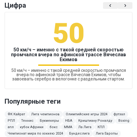
Цифра
50
50 км/ч – именно с такой средней скоростью
промчался вчера по афинской трассе Вячеслав
Екимов
50 км/ч – именно с такой средней скоростью промчался
вчера по афинской трассе Вячеслав Екимов, чтобы
завоевать серебро в велогонке с раздельным стартом.
Популярные теги
ФК Кайрат
Лига чемпионов
Олимпийские игры 2024
футзал
РПЛ
Теннис
Букмекеры
НБА
Криштиану Роналду
Boxing
апл
кубок Африки
бокс
ММА
Ла Лига
КПЛ
Чемпионат мира по хоккею 2024
Бундеслига
Лига Европы