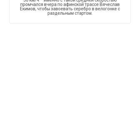
50 км/ч – именно с такой средней скоростью
промчался вчера по афинской трассе Вячеслав
Екимов, чтобы завоевать серебро в велогонке с
раздельным стартом.