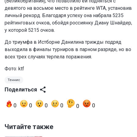
(Великобритания), что позволило ей подняться с
девятого на восьмое место в рейтинге WTA, установив
личный рекорд. Благодаря успеху она набрала 5235
рейтинговых очков, обойдя россиянку Диану Шнайдер,
у которой 5215 очков.
До триумфа в Истборне Данилина трижды подряд
выходила в финалы турниров в парном разряде, но во
всех трех случаях терпела поражения.
Фото: ktf
Теннис
Поделиться
0
0
0
0
0
0
Читайте также