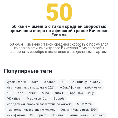
50
50 км/ч – именно с такой средней скоростью
промчался вчера по афинской трассе Вячеслав
Екимов
50 км/ч – именно с такой средней скоростью промчался
вчера по афинской трассе Вячеслав Екимов, чтобы
завоевать серебро в велогонке с раздельным стартом.
Популярные теги
кубок Италии
бокс
Oinabet
КХЛ
Криштиану Роналду
Чемпионат мира по хоккею 2024
кубок Африки
кубок Азии
КПЛ
апл
лига1
MMA
лига 1
Евро-2024
фцу
ФК Кайрат
Медиа футбол
Борьба
молодежная сборная Казахстана по хоккею
МЧМ-2024
чемпионат Казахстана по хоккею
Олимпийские игры 2024
минифутбол
ХК "Барыс"
Ла Лига
Ламин Ямаль
сериа а