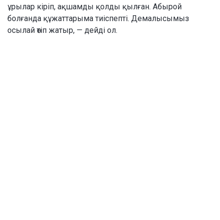
ұрылар кіріп, ақшамды қолды қылған. Абырой
болғанда құжаттарыма тиіспепті. Демалысымыз
осылай өтіп жатыр, — дейді ол.