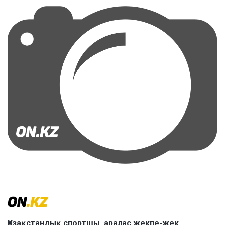
Қазақстандық спортшы, аралас жекпе-жек