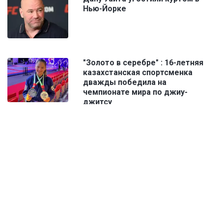
Нью-Йорке
"Золото в серебре" : 16-летняя
казахстанская спортсменка
дважды победила на
чемпионате мира по джиу-
джитсу
Димаш Кудайберген обратился к
сборной Казахстана по футболу