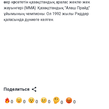
өнер көрсететін қазақстандық аралас жекпе-жек
жауынгері (ММА). Қазақстандық "Алаш Прайд"
ұйымының чемпионы. Ол 1992 жылы Риддер
қаласында дүниеге келген.
Поделиться
0
0
0
0
0
0