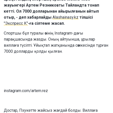
жауынгері Артем Резниковты Тайландта тонап
кетті. Ол 7000 долларынан айырылғанын айтып
отыр, - деп хабарлайды
Alashainasy.kz
тілшісі
"Экспресс К"
-ға сілтеме жасап.
Спортшы бұл туралы өзінің Іnstagram-дағы
парақшасында жазды. Оның айтуынша, ұрылар
виллаға түсіпті. Ұйықтап жатқанында сөмкесінде тұрған
7000 долларды қолды қылған.
instagram.com/artem.rez
Достар, Пхукетте жайсыз жағдай болды. Виллаға