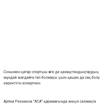
Сонымен қатар спортшы өзге де қазақстандықтардың
мұндай жағдайға тап болмауы үшін қашан да сақ болу
керектігін ескерткен.
Артем Резников "АСА" қарамағында жеңіл салмақта