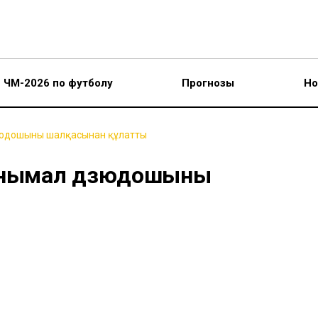
ЧМ-2026 по футболу
Прогнозы
Но
дзюдошыны шалқасынан құлатты
танымал дзюдошыны
ы