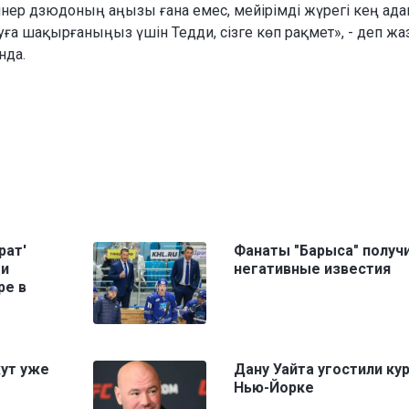
ер дзюдоның аңызы ғана емес, мейірімді жүрегі кең ад
уға шақырғаныңыз үшін Тедди, сізге көп рақмет», - деп ж
нда.
рат'
Фанаты "Барыса" получ
ми
негативные известия
ре в
жут уже
Дану Уайта угостили ку
Нью-Йорке