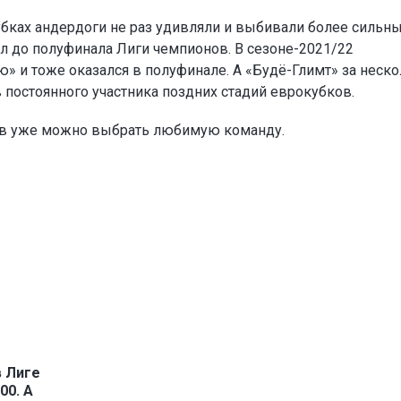
убках андердоги не раз удивляли и выбивали более сильн
л до полуфинала Лиги чемпионов. В сезоне-2021/22
» и тоже оказался в полуфинале. А «Будё-Глимт» за неск
в постоянного участника поздних стадий еврокубков.
ов уже можно выбрать любимую команду.
в Лиге
00. А