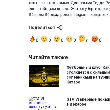
жаттығып жатырмыз. Достарыма Тедди Рин
екенін айтқым келеді. Жаттығу бірге қатыс
Әйгерім Әбілқадірова Instagram парақшасы
Поделиться
0
0
0
0
0
0
Читайте также
Футбольный клуб 'Кай
столкнется с сильны
соперниками на турни
Катаре
GTA VI впервые пока
в декабре