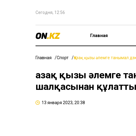
Сегодня, 12:56
Главная
Главная
Спорт
Қазақ қызы әлемге танымал 
Қазақ қызы әлемге 
шалқасынан құлатт
13 января 2023, 20:38