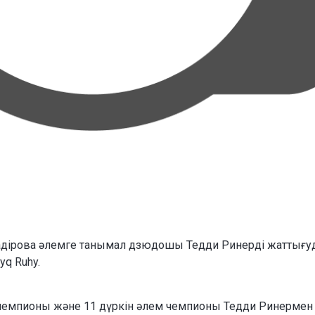
адірова әлемге танымал дзюдошы Тедди Ринерді жаттығу
yq Ruhy.
 чемпионы және 11 дүркін әлем чемпионы Тедди Ринермен