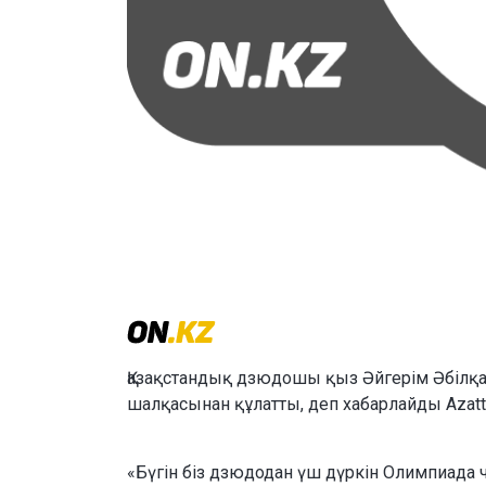
Қазақстандық дзюдошы қыз Әйгерім Әбілқ
шалқасынан құлатты, деп хабарлайды Azatt
«Бүгін біз дзюдодан үш дүркін Олимпиада