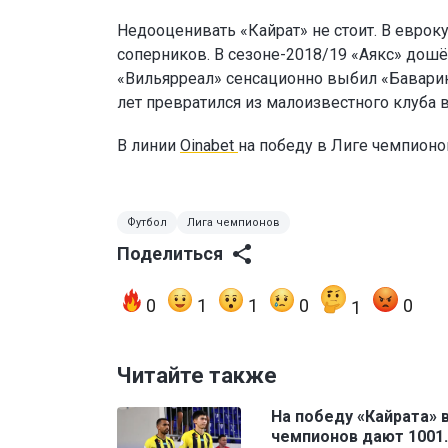
Недооценивать «Кайрат» не стоит. В еврок
соперников. В сезоне-2018/19 «Аякс» дошё
«Вильярреал» сенсационно выбил «Баварию
лет превратился из малоизвестного клуба 
В линии
Oinabet
на победу в Лиге чемпион
Футбол
Лига чемпионов
Поделиться
0
1
1
0
0
1
Читайте также
На победу «Кайрата» 
чемпионов дают 1001.