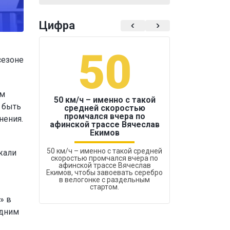
Цифра
50
1
сезоне
ам
50 км/ч – именно с такой
 быть
средней скоростью
промчался вчера по
нения.
Бокс был узако
афинской трассе Вячеслав
Екимов
50 км/ч – именно с такой средней
жали
скоростью промчался вчера по
афинской трассе Вячеслав
Екимов, чтобы завоевать серебро
в велогонке с раздельным
стартом.
» в
одним