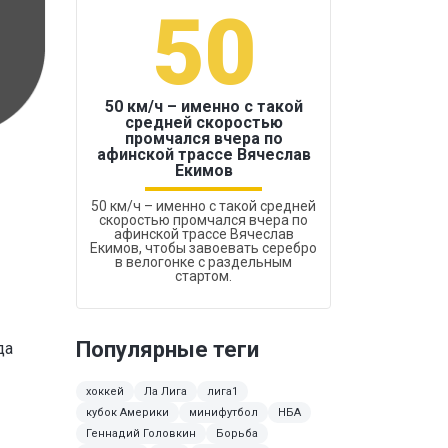
50
1
50 км/ч – именно с такой
средней скоростью
промчался вчера по
Бокс был узако
афинской трассе Вячеслав
Екимов
50 км/ч – именно с такой средней
скоростью промчался вчера по
афинской трассе Вячеслав
Екимов, чтобы завоевать серебро
в велогонке с раздельным
стартом.
Популярные теги
да
хоккей
Ла Лига
лига1
кубок Америки
минифутбол
НБА
Геннадий Головкин
Борьба