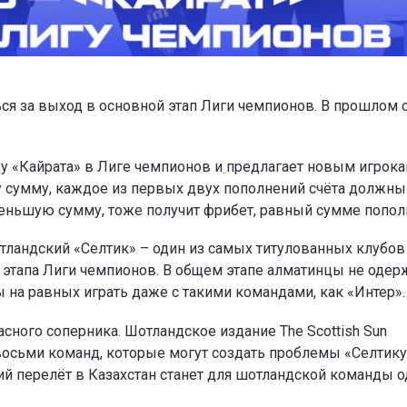
ся за выход в основной этап Лиги чемпионов. В прошлом 
у «Кайрата» в Лиге чемпионов и
предлагает новым игрок
ту сумму, каждое из первых двух пополнений счёта должны
а меньшую сумму, тоже получит фрибет, равный сумме попол
тландский «Селтик» – один из самых титулованных клубов
о этапа Лиги чемпионов. В общем этапе алматинцы не одер
ы на равных играть даже с такими командами, как «Интер».
сного соперника. Шотландское издание The Scottish Sun
восьми команд, которые могут создать проблемы «Селтику
ий перелёт в Казахстан станет для шотландской команды 