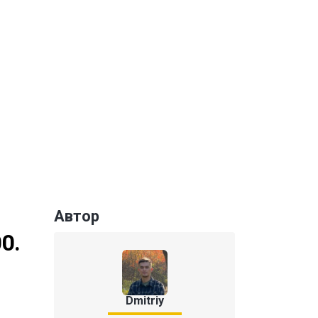
Автор
0.
Dmitriy