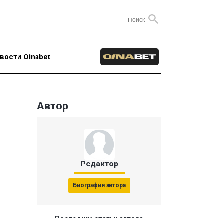
вости Oinabet
Автор
Редактор
Биография автора