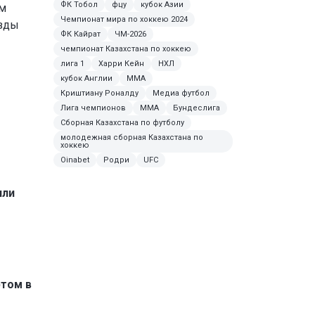
ФК Тобол
фцу
кубок Азии
ам
Чемпионат мира по хоккею 2024
азды
ФК Кайрат
ЧМ-2026
чемпионат Казахстана по хоккею
лига 1
Харри Кейн
НХЛ
кубок Англии
MMA
Криштиану Роналду
Медиа футбол
Лига чемпионов
ММА
Бундеслига
Сборная Казахстана по футболу
молодежная сборная Казахстана по
хоккею
Oinabet
Родри
UFC
или
ртом в