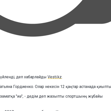
 үйленді, деп хабарлайды
Vesti.kz
.
атьяна Гордиенко. Олар некесін 12 қаңтар астанада қиыпт
азаматқа "иә", - дедім деп жазыпты спортшынң жұбайы