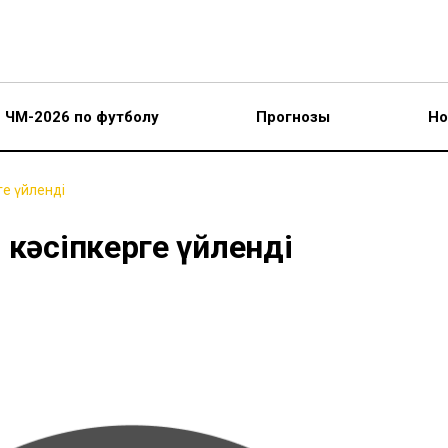
ЧМ-2026 по футболу
Прогнозы
Но
ге үйленді
 кәсіпкерге үйленді