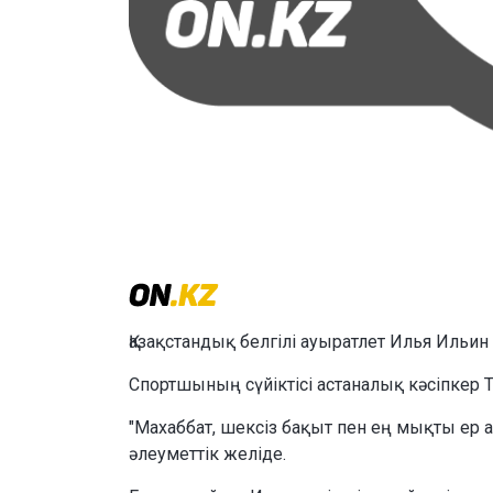
Қазақстандық белгілі ауыратлет Илья Ильин
Спортшының сүйіктісі астаналық кәсіпкер Т
"Махаббат, шексіз бақыт пен ең мықты ер 
әлеуметтік желіде.