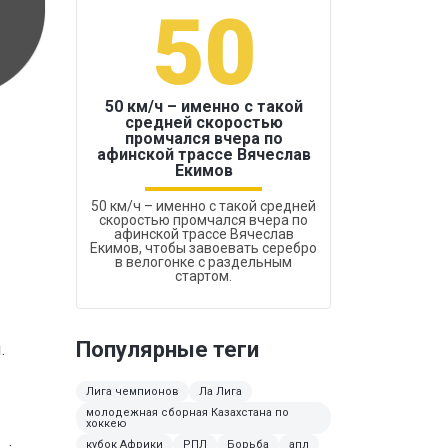
50
1
50 км/ч – именно с такой
средней скоростью
промчался вчера по
Бокс был узако
афинской трассе Вячеслав
Екимов
50 км/ч – именно с такой средней
скоростью промчался вчера по
афинской трассе Вячеслав
Екимов, чтобы завоевать серебро
в велогонке с раздельным
стартом.
Популярные теги
ы.
Лига чемпионов
Ла Лига
молодежная сборная Казахстана по
хоккею
кубок Африки
РПЛ
Борьба
апл