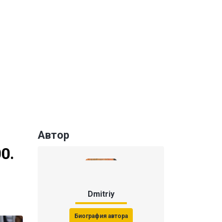
Автор
0.
Dmitriy
Биография автора