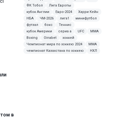
сі
ФК Тобол
Лига Европы
кубок Англии
Евро-2024
Харри Кейн
НБА
ЧМ-2026
лига1
минифутбол
футзал
бокс
Теннис
кубок Америки
сериа а
UFC
MMA
Boxing
Oinabet
хоккей
Чемпионат мира по хоккею 2024
ММА
чемпионат Казахстана по хоккею
НХЛ
или
ртом в