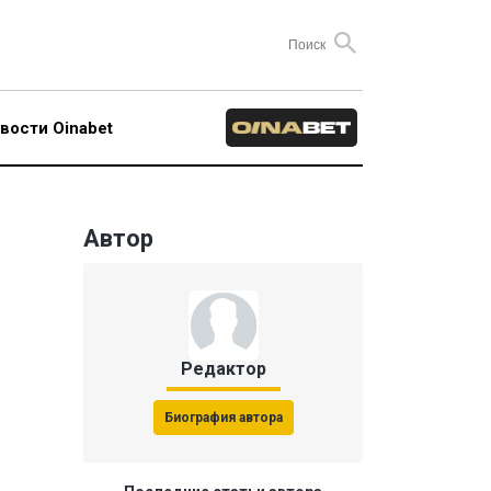
вости Oinabet
Автор
Редактор
Биография автора