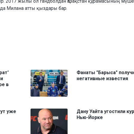
тыр. 2017 жылы ол гандболдан Қазақстан құрамасының мүше
да Милана атты қыздары бар.
рат'
Фанаты "Барыса" получ
ми
негативные известия
ре в
жут уже
Дану Уайта угостили ку
Нью-Йорке