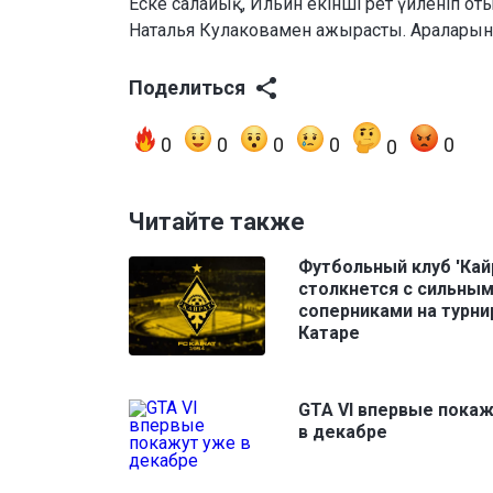
Еске салайық, Ильин екінші рет үйленіп о
Наталья Кулаковамен ажырасты. Араларын
Поделиться
0
0
0
0
0
0
Читайте также
Футбольный клуб 'Кай
столкнется с сильны
соперниками на турни
Катаре
GTA VI впервые пока
в декабре