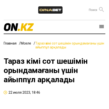
Главная
Мәселе
Тараз әкімі сот шешімін орындамағаны үшін
айыппұл арқалады
Тараз әкімі сот шешімін
орындамағаны үшін
айыппұл арқалады
22 июля 2023, 18:46