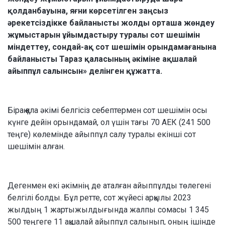
қолданбауына, яғни көрсетілген заңсыз
әрекетсіздікке байланысты жолды орташа жөндеу
жұмыстарын ұйымдастыру туралы сот шешімін
міндеттеу, сондай-ақ сот шешімін орындамағанына
байланысты Тараз қаласының әкіміне ақшалай
айыппұл салынсын» делінген құжатта.
Бірақ қала әкімі белгісіз себептермен сот шешімін осы
күнге дейін орындамай, ол үшін тағы 70 АЕК (241 500
теңге) көлемінде айыппұл салу туралы екінші сот
шешімін алған.
Дегенмен екі әкімнің де аталған айыппұлды төлегені
белгілі болды. Бұл ретте, сот жүйесі арқылы 2023
жылдың 1 жартыжылдығында жалпы сомасы 1 345
500 теңгеге 11 ақшалай айыппұл салынып, оның ішінде