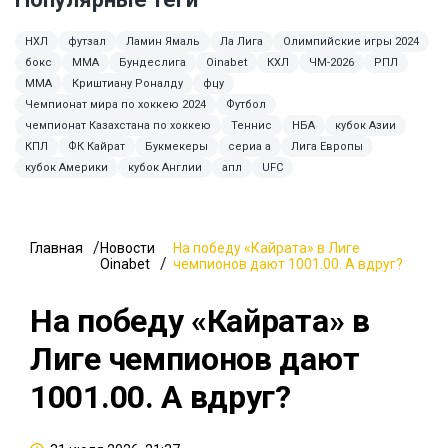
НХЛ
футзал
Ламин Ямаль
Ла Лига
Олимпийские игры 2024
бокс
ММА
Бундеслига
Oinabet
КХЛ
ЧМ-2026
РПЛ
MMA
Криштиану Роналду
фцу
Чемпионат мира по хоккею 2024
Футбол
чемпионат Казахстана по хоккею
Теннис
НБА
кубок Азии
КПЛ
ФК Кайрат
Букмекеры
сериа а
Лига Европы
кубок Америки
кубок Англии
апл
UFC
Главная
Новости
На победу «Кайрата» в Лиге
Oinabet
чемпионов дают 1001.00. А вдруг?
На победу «Кайрата» в
Лиге чемпионов дают
1001.00. А вдруг?