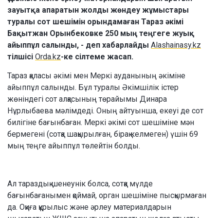
зауытқа апаратын жолды жөндеу жұмыстары
туралы сот шешімін орындамаған Тараз әкімі
Бақытжан Орынбековке 250 мың теңгеге жуық
айыппұл салынды, - деп хабарлайды
Alashainasy.kz
тілшісі
Оrda.kz
-ке сілтеме жасап.
Тараз қаласы әкімі мен Меркі ауданының әкіміне
айыппұл салынды. Бұл туралы Әкімшілік істер
жөніндегі сот алқасының төрайымы Динара
Нұрлыбаева мәлімдеді. Оның айтуынша, екеуі де сот
билігіне бағынбаған. Меркі әкімі сот шешіміне мән
бермегені (сотқа шақырылған, бірақ келмеген) үшін 69
мың теңге айыппұл төлейтін болды.
Ал тараздық шенеунік болса, сотқа мүлде
бағынбағанымен қоймай, орган шешіміне пысқырмаған
да. Оқиға құрылыс және әрлеу материалдарын