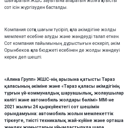
шығаратын ЖШС зауытына апаратын жолға қатысты
сот ісін жүргізуден басталды.
Компания сотқа шағым түсіріп, қала әкімдігіне жолды
мемлекет есебіне алуды және жөндеуді талап еткен.
Сот компания пайымының дұрыстығын ескеріп, әкім
Орынбеков қала бюджеті есебінен де жолды жөндеуі
керек деп шешті.
«Алина Групп» ЖШС-нің арызына қатысты Тараз
қаласының әкіміне және «Тараз қаласы әкімдігінің
тұрғын үй-коммуналдық шаруашылық, жолаушылар
көлігі және автомобиль жолдары бөлімі» ММ-не
2021 жылғы 24 қыркүйектегі сот шешімін
орындамуына: автомобиль жолын мемлекеттік
тіркеуге, тиісті техникалық жай-күйіне және орташа
жөндеу жұмыстарын ұйымдастыруда шара