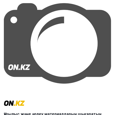
Құрылыс және әрлеу материалдарын шығаратын