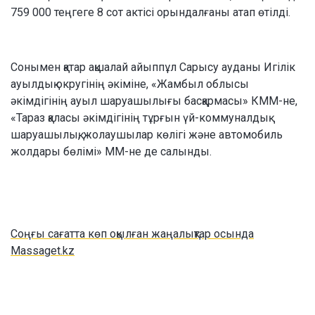
759 000 теңгеге 8 сот актісі орындалғаны атап өтілді.
Сонымен қатар ақшалай айыппұл Сарысу ауданы Игілік
ауылдық округінің әкіміне, «Жамбыл облысы
әкімдігінің ауыл шаруашылығы басқармасы» КММ-не,
«Тараз қаласы әкімдігінің тұрғын үй-коммуналдық
шаруашылық, жолаушылар көлігі және автомобиль
жолдары бөлімі» ММ-не де салынды.
Соңғы сағатта көп оқылған жаңалықтар осында
Massaget.kz