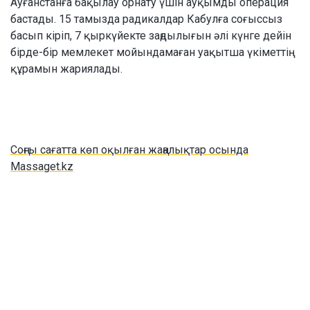
Ауғанстанға бақылау орнату үшін ауқымды операция
бастады. 15 тамызда радикалдар Кабулға соғыссыз
басып кіріп, 7 қыркүйекте заңдылығын әлі күнге дейін
бірде-бір мемлекет мойындамаған уақытша үкіметтің
құрамын жариялады.
Соңғы сағатта көп оқылған жаңалықтар осында
Massaget.kz