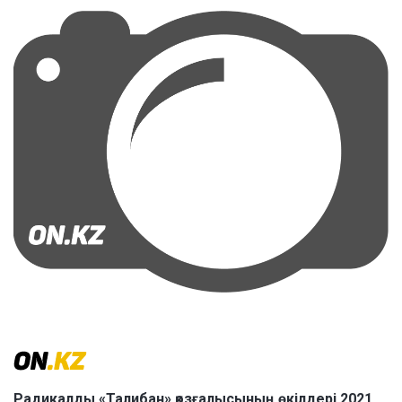
Радикалды «Талибан» қозғалысының өкілдері 2021