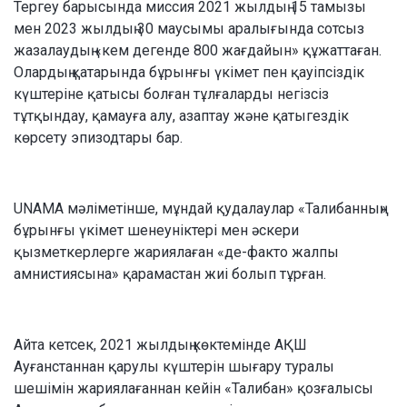
Тергеу барысында миссия 2021 жылдың 15 тамызы
мен 2023 жылдың 30 маусымы аралығында сотсыз
жазалаудың «кем дегенде 800 жағдайын» ​​құжаттаған.
Олардың қатарында бұрынғы үкімет пен қауіпсіздік
күштеріне қатысы болған тұлғаларды негізсіз
тұтқындау, қамауға алу, азаптау және қатыгездік
көрсету эпизодтары бар.
UNAMA мәліметінше, мұндай қудалаулар «Талибанның»
бұрынғы үкімет шенеуніктері мен әскери
қызметкерлерге жариялаған «де-факто жалпы
амнистиясына» қарамастан жиі болып тұрған.
Айта кетсек, 2021 жылдың көктемінде АҚШ
Ауғанстаннан қарулы күштерін шығару туралы
шешімін жариялағаннан кейін «Талибан» қозғалысы