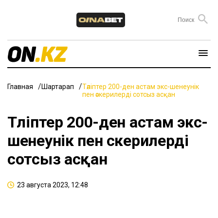
Главная
Шартарап
Тәліптер 200-ден астам экс-шенеунік
пен әскерилерді сотсыз асқан
Тәліптер 200-ден астам экс-
шенеунік пен әскерилерді
сотсыз асқан
23 августа 2023, 12:48