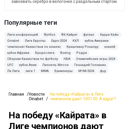
завоевать серебро в велогонке с раздельным стартом.
Популярные теги
Лига конференций
Футбол
ФК Кайрат
футзал
Харри Кейн
Oinabet
Лига Европы
Евро-2024
КХЛ
кубок Америки
чемпионат Казахстана по хоккею
Криштиану Роналду
хоккей
кубок Африки
Бундеслига
Boxing
Родри
Сборная Казахстана по футболу
НБА
Олимпийские игры 2024
UFC
кубок Азии
Лионель Месси
Геннадий Головкин
Ла Лига
лига 1
MMA
Букмекеры
МЧМ-2024
фцу
Главная
Новости
На победу «Кайрата» в Лиге
Oinabet
чемпионов дают 1001.00. А вдруг?
На победу «Кайрата» в
Лиге чемпионов дают