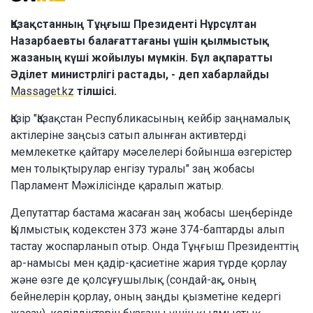
Қазақстанның Тұңғыш Президенті Нұрсұлтан
Назарбаевты балағаттағаны үшін қылмыстық
жазаның күші жойылуы мүмкін. Бұл ақпаратты
Әділет министрлігі растады, - деп хабарлайды
Massaget.kz
тілшісі.
Қазір "Қазақстан Республикасының кейбір заңнамалық
актілеріне заңсыз сатып алынған активтерді
мемлекетке қайтару мәселелері бойынша өзгерістер
мен толықтырулар енгізу туралы" заң жобасы
Парламент Мәжілісінде қаралып жатыр.
Депутаттар бастама жасаған заң жобасы шеңберінде
Қылмыстық кодекстен 373 және 374-баптарды алып
тастау жоспарланып отыр. Онда Тұңғыш Президенттің
ар-намысы мен қадір-қасиетіне жария түрде қорлау
және өзге де қолсұғушылық (сондай-ақ, оның
бейнелерін қорлау, оның заңды қызметіне кедергі