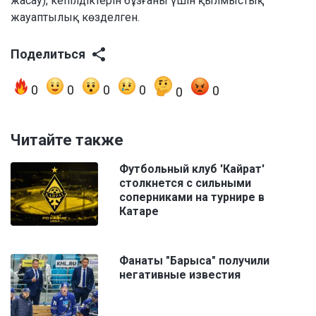
жасау), кепілдіктерін бұзғаны үшін қылмыстық
жауаптылық көзделген.
Поделиться
0
0
0
0
0
0
Читайте также
Футбольный клуб 'Кайрат'
столкнется с сильными
соперниками на турнире в
Катаре
Фанаты "Барыса" получили
негативные известия