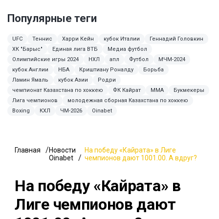
Популярные теги
UFC
Теннис
Харри Кейн
кубок Италии
Геннадий Головкин
ХК "Барыс"
Единая лига ВТБ
Медиа футбол
Олимпийские игры 2024
НХЛ
апл
Футбол
МЧМ-2024
кубок Англии
НБА
Криштиану Роналду
Борьба
Ламин Ямаль
кубок Азии
Родри
чемпионат Казахстана по хоккею
ФК Кайрат
MMA
Букмекеры
Лига чемпионов
молодежная сборная Казахстана по хоккею
Boxing
КХЛ
ЧМ-2026
Oinabet
Главная
Новости
На победу «Кайрата» в Лиге
Oinabet
чемпионов дают 1001.00. А вдруг?
На победу «Кайрата» в
Лиге чемпионов дают