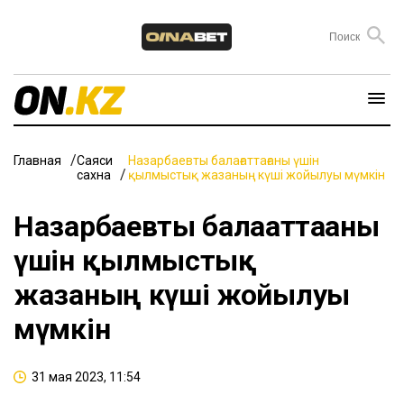
Главная
Саяси
Назарбаевты балағаттағаны үшін
сахна
қылмыстық жазаның күші жойылуы мүмкін
Назарбаевты балағаттағаны
үшін қылмыстық
жазаның күші жойылуы
мүмкін
31 мая 2023, 11:54