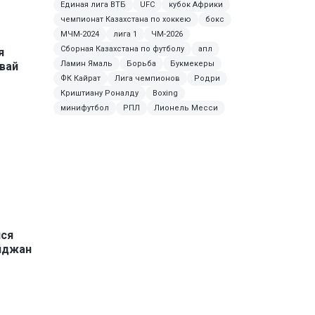
Единая лига ВТБ
UFC
кубок Африки
чемпионат Казахстана по хоккею
бокс
МЧМ-2024
лига 1
ЧМ-2026
Сборная Казахстана по футболу
апл
я
Ламин Ямаль
Борьба
Букмекеры
вай
ФК Кайрат
Лига чемпионов
Родри
Криштиану Роналду
Boxing
минифутбол
РПЛ
Лионель Месси
лся
йджан