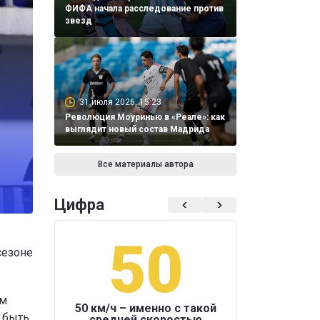
ФИФА начала расследование против
звезд
31 июля 2026, 15:23
Революция Моуринью в «Реале»: как
выглядит новый состав Мадрида
Все материалы автора
Цифра
50
1
сезоне
ам
50 км/ч – именно с такой
 быть
средней скоростью