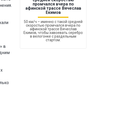
промчался вчера по
нения.
Бокс был узако
афинской трассе Вячеслав
Екимов
50 км/ч – именно с такой средней
жали
скоростью промчался вчера по
афинской трассе Вячеслав
Екимов, чтобы завоевать серебро
в велогонке с раздельным
стартом.
» в
одним
ых
олько