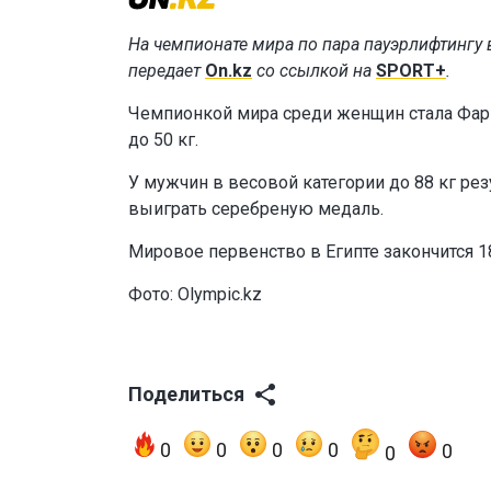
На чемпионате мира по пара пауэрлифтингу 
передает
On.kz
со ссылкой на
SPORT+
.
Чемпионкой мира среди женщин стала Фариз
до 50 кг.
У мужчин в весовой категории до 88 кг ре
выиграть серебреную медаль.
Мировое первенство в Египте закончится 18
Фото: Olympic.kz
Поделиться
0
0
0
0
0
0