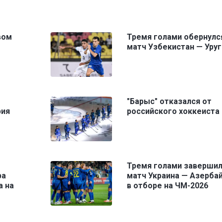
вом
Тремя голами обернулс
матч Узбекистан — Уруг
"Барыс" отказался от
рия
российского хоккеиста
Тремя голами заверши
ра
матч Украина — Азерба
а на
в отборе на ЧМ-2026