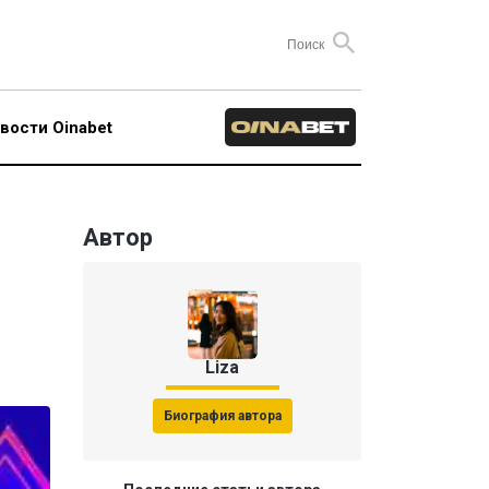
вости Oinabet
Автор
Liza
Биография автора