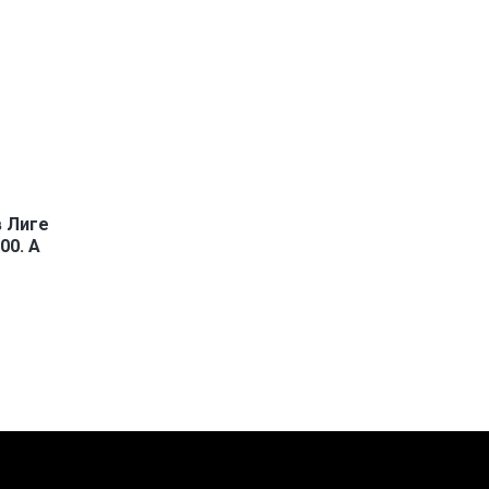
в Лиге
00. А