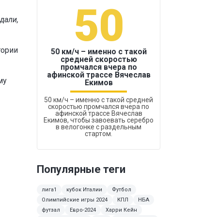
50
1
дали,
гории
50 км/ч – именно с такой
средней скоростью
промчался вчера по
Бокс был узако
афинской трассе Вячеслав
му
Екимов
50 км/ч – именно с такой средней
скоростью промчался вчера по
афинской трассе Вячеслав
Екимов, чтобы завоевать серебро
в велогонке с раздельным
стартом.
Популярные теги
лига1
кубок Италии
Футбол
Олимпийские игры 2024
КПЛ
НБА
футзал
Евро-2024
Харри Кейн