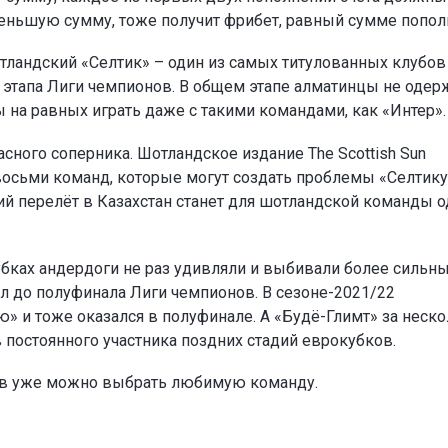
а меньшую сумму, тоже получит фрибет, равный сумме попол
тландский «Селтик» – один из самых титулованных клубов
о этапа Лиги чемпионов. В общем этапе алматинцы не одер
ы на равных играть даже с такими командами, как «Интер».
сного соперника. Шотландское издание The Scottish Sun
восьми команд, которые могут создать проблемы «Селтику
ий перелёт в Казахстан станет для шотландской команды 
убках андердоги не раз удивляли и выбивали более сильн
л до полуфинала Лиги чемпионов. В сезоне-2021/22
» и тоже оказался в полуфинале. А «Будё-Глимт» за неск
в постоянного участника поздних стадий еврокубков.
ов уже можно выбрать любимую команду.